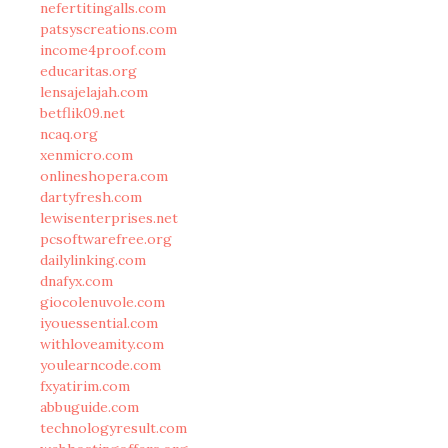
nefertitingalls.com
patsyscreations.com
income4proof.com
educaritas.org
lensajelajah.com
betflik09.net
ncaq.org
xenmicro.com
onlineshopera.com
dartyfresh.com
lewisenterprises.net
pcsoftwarefree.org
dailylinking.com
dnafyx.com
giocolenuvole.com
iyouessential.com
withloveamity.com
youlearncode.com
fxyatirim.com
abbuguide.com
technologyresult.com