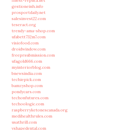
finest-replica.net
gestioneinh.info
prosportdaily.net
salesinvest22.com
teseract.org
trendy-ama-shop.com
ufabett732m7.com
visiofood.com
droidwindow.com
freeprsubmission.com
ufagold666.com
myinteriorblog.com
bnewsindia.com
techiepick.com
bamzyshop.com
pondycars.com
techonfutures.com
techoologic.com
raspberryketonescanada.org
medihealthrules.com
usathrill.com
vshapedental.com