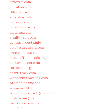
annerani.com
jazzatude.com
0022pa.com
zeroshare.info
bilesinc.com
milaretreatnz.com
modaagi.com
smallvilleph.com
galiciasuroeste.info
batallasdeguerra.com
dregstudios.com
neatstuffhelpskids.org
moraessoccer.com
forochile.org
chart-track.com
wonderfultraveling.com
promocioname.net
wimaxworld.com
freeonlinecricketgames.net
bestcashing.biz
firerestrictions.us