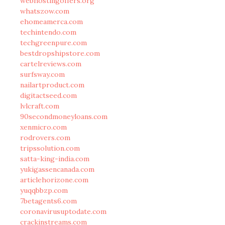
webhostingoffers.org
whatszow.com
ehomeamerca.com
techintendo.com
techgreenpure.com
bestdropshipstore.com
cartelreviews.com
surfsway.com
nailartproduct.com
digitactseed.com
lvlcraft.com
90secondmoneyloans.com
xenmicro.com
rodrovers.com
tripssolution.com
satta-king-india.com
yukigassencanada.com
articlehorizone.com
yuqqbbzp.com
7betagents6.com
coronavirusuptodate.com
crackinstreams.com