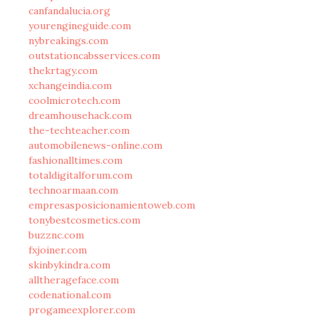
canfandalucia.org
yourengineguide.com
nybreakings.com
outstationcabsservices.com
thekrtagy.com
xchangeindia.com
coolmicrotech.com
dreamhousehack.com
the-techteacher.com
automobilenews-online.com
fashionalltimes.com
totaldigitalforum.com
technoarmaan.com
empresasposicionamientoweb.com
tonybestcosmetics.com
buzznc.com
fxjoiner.com
skinbykindra.com
alltherageface.com
codenational.com
progameexplorer.com