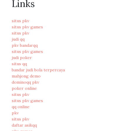
Links
situs pkv
situs pkv games
situs pkv
judi qq
pkv bandarqq
situs pkv games
judi poker
situs qq
bandar judi bola terpercaya
mahjong demo
dominoqq pkv
poker online
situs pkv
situs pkv games
qq online
pkv
situs pkv
daftar asikqq