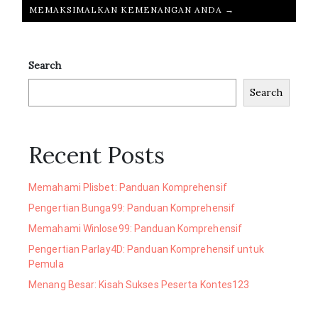
MEMAKSIMALKAN KEMENANGAN ANDA →
Search
Search
Recent Posts
Memahami Plisbet: Panduan Komprehensif
Pengertian Bunga99: Panduan Komprehensif
Memahami Winlose99: Panduan Komprehensif
Pengertian Parlay4D: Panduan Komprehensif untuk
Pemula
Menang Besar: Kisah Sukses Peserta Kontes123