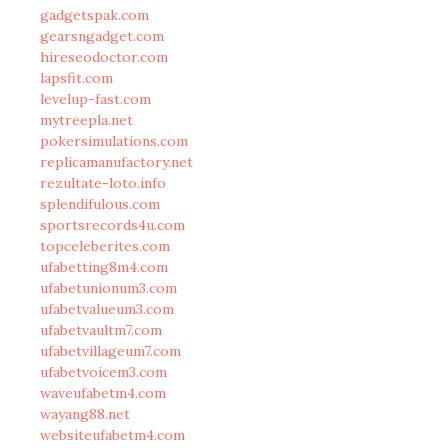
gadgetspak.com
gearsngadget.com
hireseodoctor.com
lapsfit.com
levelup-fast.com
mytreepla.net
pokersimulations.com
replicamanufactory.net
rezultate-loto.info
splendifulous.com
sportsrecords4u.com
topceleberites.com
ufabetting8m4.com
ufabetunionum3.com
ufabetvalueum3.com
ufabetvaultm7.com
ufabetvillageum7.com
ufabetvoicem3.com
waveufabetm4.com
wayang88.net
websiteufabetm4.com