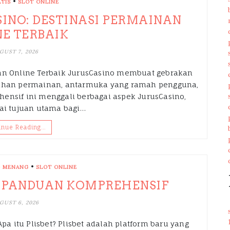
•
TIS
SLOT ONLINE
INO: DESTINASI PERMAINAN
E TERBAIK
GUST 7, 2026
nan Online Terbaik JurusCasino membuat gebrakan
ilihan permainan, antarmuka yang ramah pengguna,
ensif ini menggali berbagai aspek JurusCasino,
i tujuan utama bagi…
inue Reading…
•
G MENANG
SLOT ONLINE
 PANDUAN KOMPREHENSIF
GUST 6, 2026
 itu Plisbet? Plisbet adalah platform baru yang