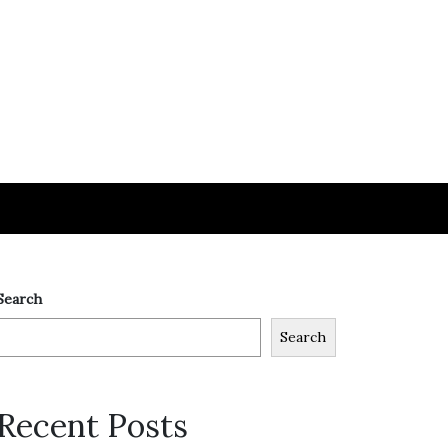
Search
Search
Recent Posts