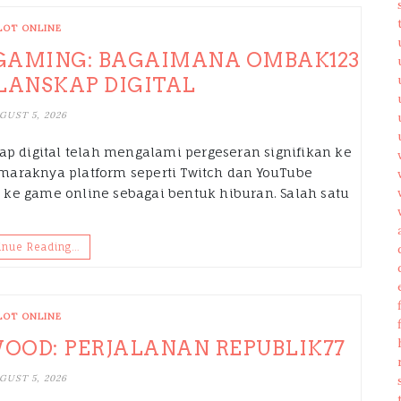
LOT ONLINE
GAMING: BAGAIMANA OMBAK123
ANSKAP DIGITAL
GUST 5, 2026
ap digital telah mengalami pergeseran signifikan ke
maraknya platform seperti Twitch dan YouTube
ke game online sebagai bentuk hiburan. Salah satu
inue Reading…
LOT ONLINE
OOD: PERJALANAN REPUBLIK77
GUST 5, 2026