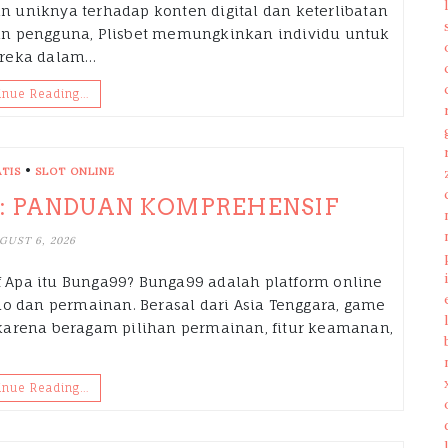
 uniknya terhadap konten digital dan keterlibatan
an pengguna, Plisbet memungkinkan individu untuk
ereka dalam…
inue Reading…
•
TIS
SLOT ONLINE
: PANDUAN KOMPREHENSIF
GUST 6, 2026
Apa itu Bunga99? Bunga99 adalah platform online
no dan permainan. Berasal dari Asia Tenggara, game
karena beragam pilihan permainan, fitur keamanan,
inue Reading…