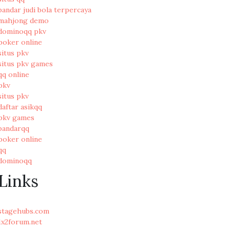
bandar judi bola terpercaya
mahjong demo
dominoqq pkv
poker online
situs pkv
situs pkv games
qq online
pkv
situs pkv
daftar asikqq
pkv games
bandarqq
poker online
qq
dominoqq
Links
stagehubs.com
1x2forum.net