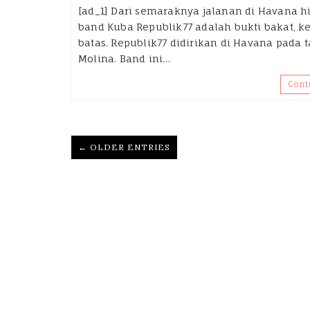
[ad_1] Dari semaraknya jalanan di Havana 
band Kuba Republik77 adalah bukti bakat,
batas. Republik77 didirikan di Havana pada t
Molina. Band ini…
Cont
← OLDER ENTRIES