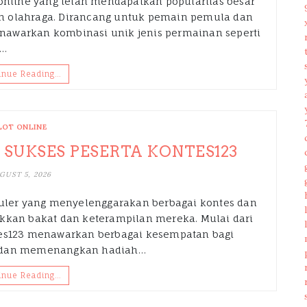
 online yang telah mendapatkan popularitas besar
n olahraga. Dirancang untuk pemain pemula dan
nawarkan kombinasi unik jenis permainan seperti
n…
inue Reading…
LOT ONLINE
 SUKSES PESERTA KONTES123
GUST 5, 2026
puler yang menyelenggarakan berbagai kontes dan
ukkan bakat dan keterampilan mereka. Mulai dari
tes123 menawarkan berbagai kesempatan bagi
a dan memenangkan hadiah…
inue Reading…