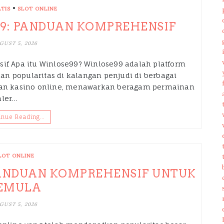
•
TIS
SLOT ONLINE
: PANDUAN KOMPREHENSIF
GUST 5, 2026
 Apa itu Winlose99? Winlose99 adalah platform
n popularitas di kalangan penjudi di berbagai
inan kasino online, menawarkan beragam permainan
aler…
inue Reading…
LOT ONLINE
PANDUAN KOMPREHENSIF UNTUK
EMULA
GUST 5, 2026