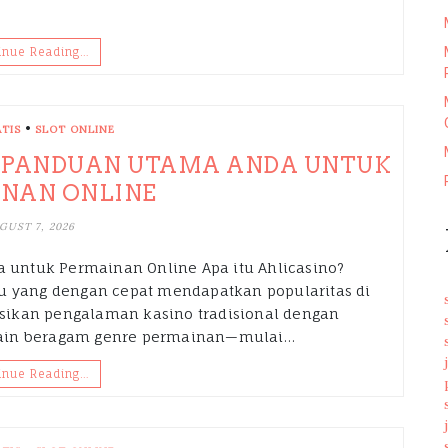
inue Reading…
•
TIS
SLOT ONLINE
 PANDUAN UTAMA ANDA UNTUK
NAN ONLINE
GUST 7, 2026
untuk Permainan Online Apa itu Ahlicasino?
ru yang dengan cepat mendapatkan popularitas di
sikan pengalaman kasino tradisional dengan
main beragam genre permainan—mulai…
inue Reading…