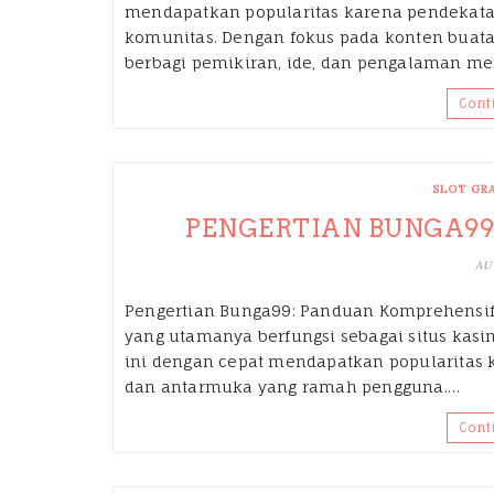
mendapatkan popularitas karena pendekatan
komunitas. Dengan fokus pada konten buat
berbagi pemikiran, ide, dan pengalaman m
Cont
SLOT GRA
PENGERTIAN BUNGA99
AU
Pengertian Bunga99: Panduan Komprehensif 
yang utamanya berfungsi sebagai situs kasi
ini dengan cepat mendapatkan popularitas 
dan antarmuka yang ramah pengguna.…
Cont