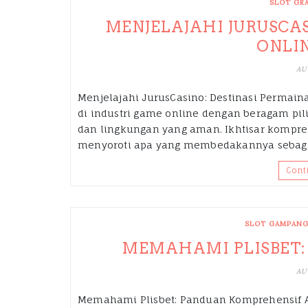
SLOT GRA
MENJELAJAHI JURUSCAS
ONLIN
AU
Menjelajahi JurusCasino: Destinasi Permai
di industri game online dengan beragam p
dan lingkungan yang aman. Ikhtisar kompreh
menyoroti apa yang membedakannya sebaga
Cont
SLOT GAMPAN
MEMAHAMI PLISBET:
AU
Memahami Plisbet: Panduan Komprehensif Apa