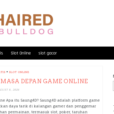
is
Slot Online
slot gacor
•
TIS
SLOT ONLINE
MASA DEPAN GAME ONLINE
GUST 8, 2026
e Apa itu Saung4D? Saung4D adalah platform game
tkan daya tarik di kalangan gamer dan penggemar
an permainan, termasuk slot, poker, taruhan