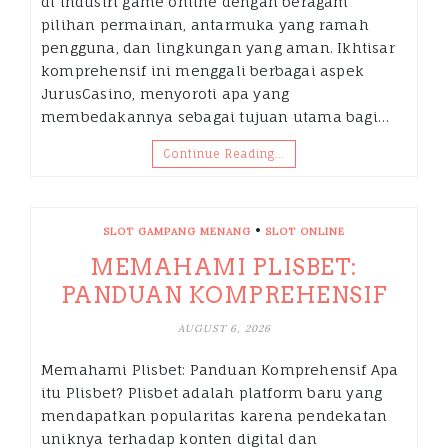
di industri game online dengan beragam
pilihan permainan, antarmuka yang ramah
pengguna, dan lingkungan yang aman. Ikhtisar
komprehensif ini menggali berbagai aspek
JurusCasino, menyoroti apa yang
membedakannya sebagai tujuan utama bagi…
Continue Reading…
•
SLOT GAMPANG MENANG
SLOT ONLINE
MEMAHAMI PLISBET:
PANDUAN KOMPREHENSIF
AUGUST 6, 2026
Memahami Plisbet: Panduan Komprehensif Apa
itu Plisbet? Plisbet adalah platform baru yang
mendapatkan popularitas karena pendekatan
uniknya terhadap konten digital dan