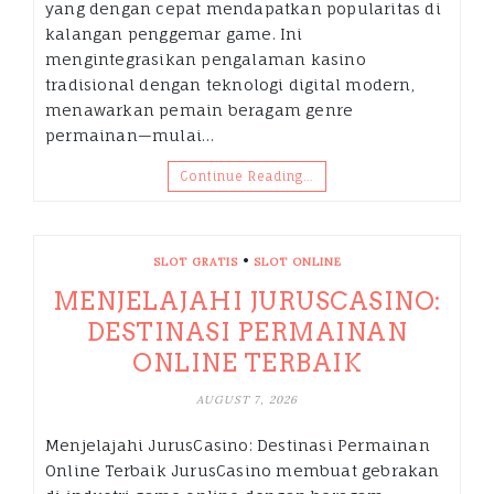
yang dengan cepat mendapatkan popularitas di
kalangan penggemar game. Ini
mengintegrasikan pengalaman kasino
tradisional dengan teknologi digital modern,
menawarkan pemain beragam genre
permainan—mulai…
Continue Reading…
•
SLOT GRATIS
SLOT ONLINE
MENJELAJAHI JURUSCASINO:
DESTINASI PERMAINAN
ONLINE TERBAIK
AUGUST 7, 2026
Menjelajahi JurusCasino: Destinasi Permainan
Online Terbaik JurusCasino membuat gebrakan