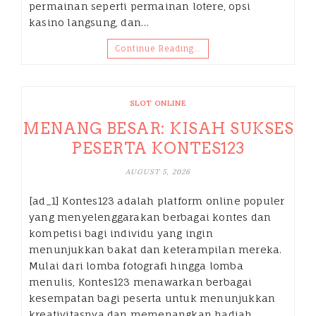
permainan seperti permainan lotere, opsi
kasino langsung, dan…
Continue Reading…
SLOT ONLINE
MENANG BESAR: KISAH SUKSES
PESERTA KONTES123
AUGUST 5, 2026
[ad_1] Kontes123 adalah platform online populer
yang menyelenggarakan berbagai kontes dan
kompetisi bagi individu yang ingin
menunjukkan bakat dan keterampilan mereka.
Mulai dari lomba fotografi hingga lomba
menulis, Kontes123 menawarkan berbagai
kesempatan bagi peserta untuk menunjukkan
kreativitasnya dan memenangkan hadiah…