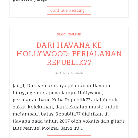
Continue Reading…
SLOT ONLINE
DARI HAVANA KE
HOLLYWOOD: PERJALANAN
REPUBLIK77
AUGUST 5, 2026
[ad_1] Dari semaraknya jalanan di Havana
hingga gemerlapnya lampu Hollywood,
perjalanan band Kuba Republik77 adalah bukti
bakat, ketekunan, dan kekuatan musik untuk
melampaui batas. Republik77 didirikan di
Havana pada tahun 2007 oleh vokalis dan gitaris
Luis Manuel Molina. Band ini…