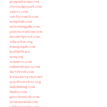
goupuntacana.com
riversedgepark.com
zaseez.com
catchycrunch.com
nofaphub.com
nefertitingalls.com
patsyscreations.com
income4proof.com
educaritas.org
lensajelajah.com
betflik09.net
ncaq.org
xenmicro.com
onlineshopera.com
dartyfresh.com
lewisenterprises.net
pcsoftwarefree.org
dailylinking.com
dnafyx.com
giocolenuvole.com
iyouessential.com
withloveamity.com