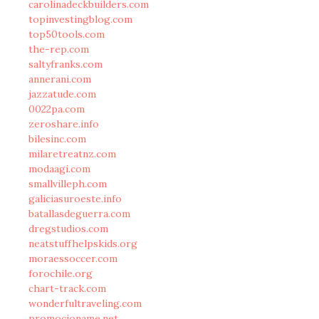
carolinadeckbuilders.com
topinvestingblog.com
top50tools.com
the-rep.com
saltyfranks.com
annerani.com
jazzatude.com
0022pa.com
zeroshare.info
bilesinc.com
milaretreatnz.com
modaagi.com
smallvilleph.com
galiciasuroeste.info
batallasdeguerra.com
dregstudios.com
neatstuffhelpskids.org
moraessoccer.com
forochile.org
chart-track.com
wonderfultraveling.com
promocioname.net