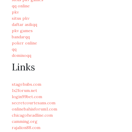
qq online
pkv
situs pkv
daftar asikqq
pkv games
bandarqq
poker online
qq
dominoqq
Links
stagehubs.com
1x2forum.net
login99bet.com
secretcourtesans.com
onlinebahisforum1.com
chicagoheadline.com
camming.org
rajalion88.com