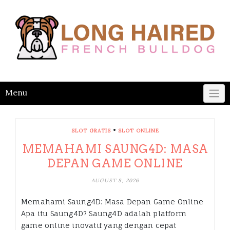
Skip
to
content
Menu
•
SLOT GRATIS
SLOT ONLINE
MEMAHAMI SAUNG4D: MASA
DEPAN GAME ONLINE
AUGUST 8, 2026
Memahami Saung4D: Masa Depan Game Online
Apa itu Saung4D? Saung4D adalah platform
game online inovatif yang dengan cepat