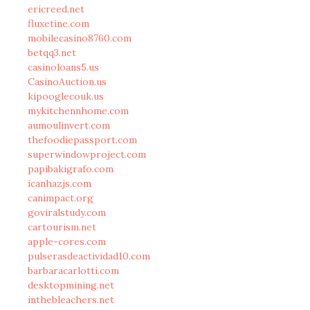
ericreed.net
fluxetine.com
mobilecasino8760.com
betqq3.net
casinoloans5.us
CasinoAuction.us
kipooglecouk.us
mykitchennhome.com
aumoulinvert.com
thefoodiepassport.com
superwindowproject.com
papibakigrafo.com
icanhazjs.com
canimpact.org
goviralstudy.com
cartourism.net
apple-cores.com
pulserasdeactividad10.com
barbaracarlotti.com
desktopmining.net
inthebleachers.net