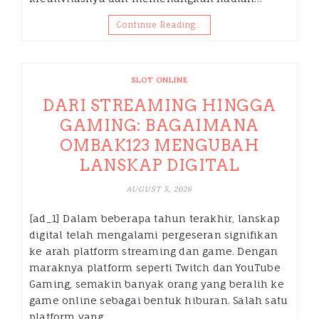
Continue Reading…
SLOT ONLINE
DARI STREAMING HINGGA
GAMING: BAGAIMANA
OMBAK123 MENGUBAH
LANSKAP DIGITAL
AUGUST 5, 2026
[ad_1] Dalam beberapa tahun terakhir, lanskap
digital telah mengalami pergeseran signifikan
ke arah platform streaming dan game. Dengan
maraknya platform seperti Twitch dan YouTube
Gaming, semakin banyak orang yang beralih ke
game online sebagai bentuk hiburan. Salah satu
platform yang…