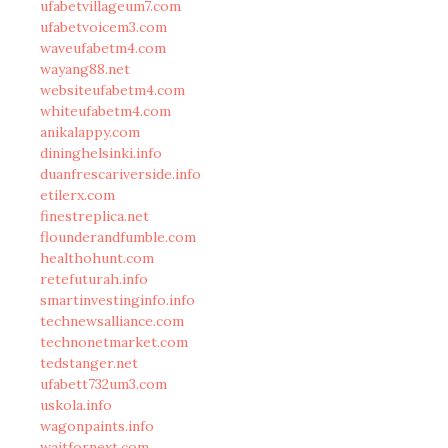
ufabetvillageum7.com
ufabetvoicem3.com
waveufabetm4.com
wayang88.net
websiteufabetm4.com
whiteufabetm4.com
anikalappy.com
dininghelsinki.info
duanfrescariverside.info
etilerx.com
finestreplica.net
flounderandfumble.com
healthohunt.com
retefuturah.info
smartinvestinginfo.info
technewsalliance.com
technonetmarket.com
tedstanger.net
ufabett732um3.com
uskola.info
wagonpaints.info
waitfornext.com