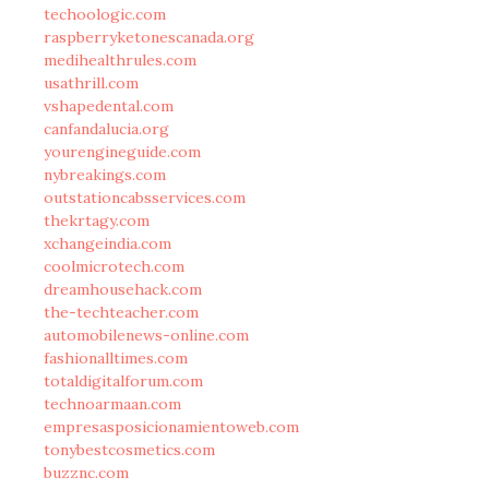
techoologic.com
raspberryketonescanada.org
medihealthrules.com
usathrill.com
vshapedental.com
canfandalucia.org
yourengineguide.com
nybreakings.com
outstationcabsservices.com
thekrtagy.com
xchangeindia.com
coolmicrotech.com
dreamhousehack.com
the-techteacher.com
automobilenews-online.com
fashionalltimes.com
totaldigitalforum.com
technoarmaan.com
empresasposicionamientoweb.com
tonybestcosmetics.com
buzznc.com