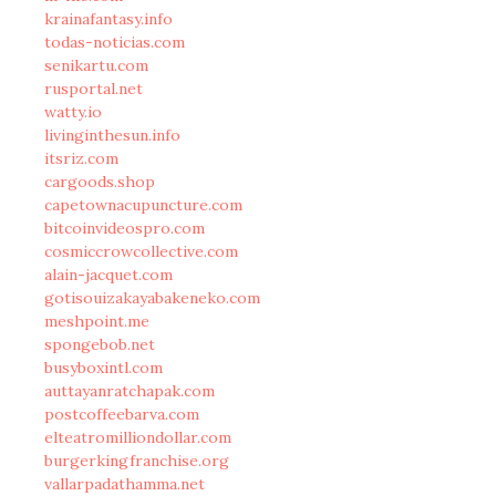
krainafantasy.info
todas-noticias.com
senikartu.com
rusportal.net
watty.io
livinginthesun.info
itsriz.com
cargoods.shop
capetownacupuncture.com
bitcoinvideospro.com
cosmiccrowcollective.com
alain-jacquet.com
gotisouizakayabakeneko.com
meshpoint.me
spongebob.net
busyboxintl.com
auttayanratchapak.com
postcoffeebarva.com
elteatromilliondollar.com
burgerkingfranchise.org
vallarpadathamma.net