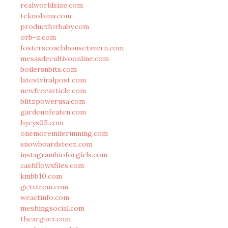
realworldsize.com
teknolama.com
productforbaby.com
orb-z.com
fosterscoachhousetavern.com
mesasdecultivoonline.com
boilersnbits.com
latestviralpost.com
newfreearticle.com
blitzpowerusa.com
gardenofeaten.com
hycys05.com
onemoremilerunning.com
snowboardsteez.com
instagrambioforgirls.com
cashflowxfiles.com
kmbb10.com
getxtrem.com
weactinfo.com
meshingsocial.com
thearguer.com