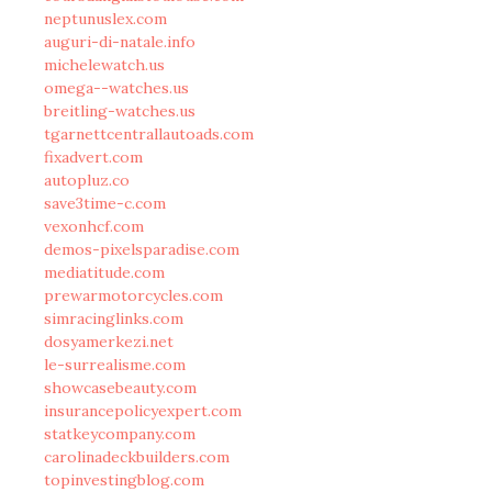
neptunuslex.com
auguri-di-natale.info
michelewatch.us
omega--watches.us
breitling-watches.us
tgarnettcentrallautoads.com
fixadvert.com
autopluz.co
save3time-c.com
vexonhcf.com
demos-pixelsparadise.com
mediatitude.com
prewarmotorcycles.com
simracinglinks.com
dosyamerkezi.net
le-surrealisme.com
showcasebeauty.com
insurancepolicyexpert.com
statkeycompany.com
carolinadeckbuilders.com
topinvestingblog.com