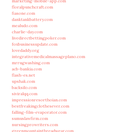
marketing-mobile-app.com
floralpunchcraft.com
fiasone.com
danktankbattery.com
mealudo.com
charlie-day.com
livedirectbettingpoker.com
foxbusinessupdate.com
lovedaddy.org
integrativemedicalmassageplano.com
mrrugwashing.com
acb-bankia.com
flash-es.net
upshak.com
backsilo.com
siviralqq.com
impressionresorthoian.com
bestfreakingclothesever.com
falling-film-evaporator.com
sumuslawfirm.com
nursingprowriters.com
greenmountainthreadwear.com