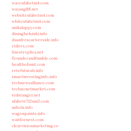
waveufabetm4.com
wayang88.net
websiteufabetm4.com
whiteufabetm4.com
anikalappy.com
dininghelsinki.info
duanfrescariverside.info
etilerx.com
finestreplica.net
flounderandfumble.com
healthohunt.com
retefuturah.info
smartinvestinginfo.info
technewsalliance.com
technonetmarket.com
tedstanger.net
ufabett732um3.com
uskola.info
wagonpaints.info
waitfornext.com
clearvisionmarketing.co