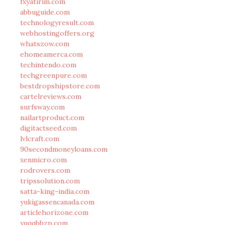
fxyatirim.com
abbuguide.com
technologyresult.com
webhostingoffers.org
whatszow.com
ehomeamerca.com
techintendo.com
techgreenpure.com
bestdropshipstore.com
cartelreviews.com
surfsway.com
nailartproduct.com
digitactseed.com
lvlcraft.com
90secondmoneyloans.com
xenmicro.com
rodrovers.com
tripssolution.com
satta-king-india.com
yukigassencanada.com
articlehorizone.com
yuqqbbzp.com