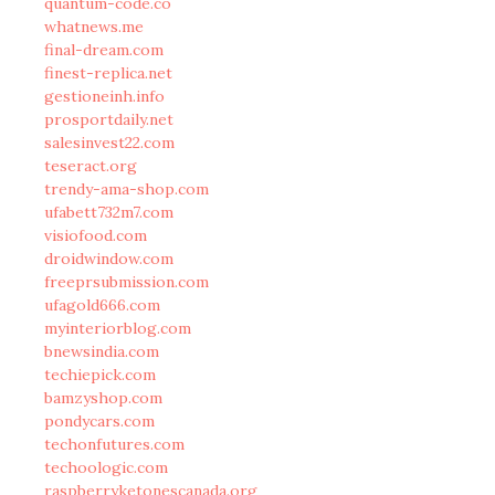
quantum-code.co
whatnews.me
final-dream.com
finest-replica.net
gestioneinh.info
prosportdaily.net
salesinvest22.com
teseract.org
trendy-ama-shop.com
ufabett732m7.com
visiofood.com
droidwindow.com
freeprsubmission.com
ufagold666.com
myinteriorblog.com
bnewsindia.com
techiepick.com
bamzyshop.com
pondycars.com
techonfutures.com
techoologic.com
raspberryketonescanada.org