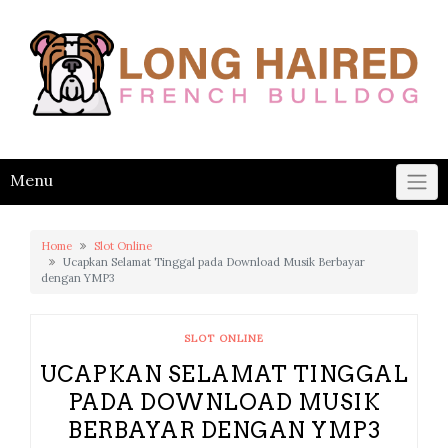
Skip
to
content
Menu
Home
Slot Online
Ucapkan Selamat Tinggal pada Download Musik Berbayar
dengan YMP3
SLOT ONLINE
UCAPKAN SELAMAT TINGGAL
PADA DOWNLOAD MUSIK
BERBAYAR DENGAN YMP3