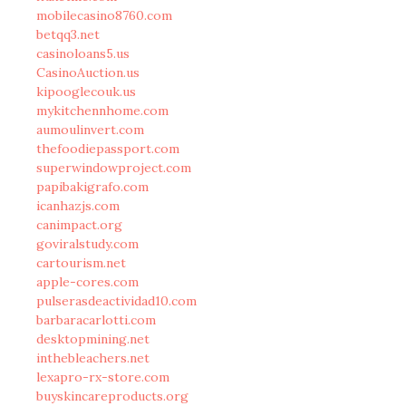
mobilecasino8760.com
betqq3.net
casinoloans5.us
CasinoAuction.us
kipooglecouk.us
mykitchennhome.com
aumoulinvert.com
thefoodiepassport.com
superwindowproject.com
papibakigrafo.com
icanhazjs.com
canimpact.org
goviralstudy.com
cartourism.net
apple-cores.com
pulserasdeactividad10.com
barbaracarlotti.com
desktopmining.net
inthebleachers.net
lexapro-rx-store.com
buyskincareproducts.org