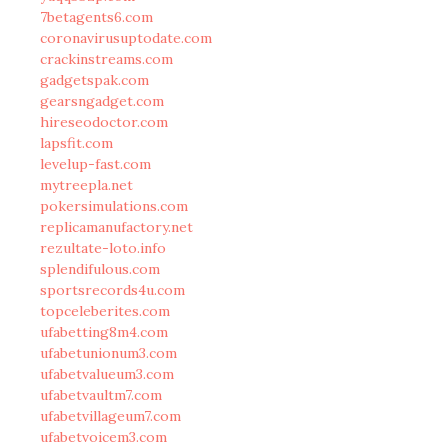
7betagents6.com
coronavirusuptodate.com
crackinstreams.com
gadgetspak.com
gearsngadget.com
hireseodoctor.com
lapsfit.com
levelup-fast.com
mytreepla.net
pokersimulations.com
replicamanufactory.net
rezultate-loto.info
splendifulous.com
sportsrecords4u.com
topceleberites.com
ufabetting8m4.com
ufabetunionum3.com
ufabetvalueum3.com
ufabetvaultm7.com
ufabetvillageum7.com
ufabetvoicem3.com