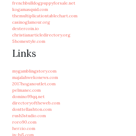
frenchbulldogpuppyforsale.net
kogamasquid.com
themultiplicationtablechart.com
casinoglamour.org
dextercoin.io
christianarticledirectory.org
5homestyle.com
Links
mygamblingstory.com
majalahwekonews.com
2017hoganoutlet.com
pelmanec.com
domino99qq.net
directoryoftheweb.com
donttellashton.com
rush3studio.com
roro90.com
herzio.com
in-hi5.com