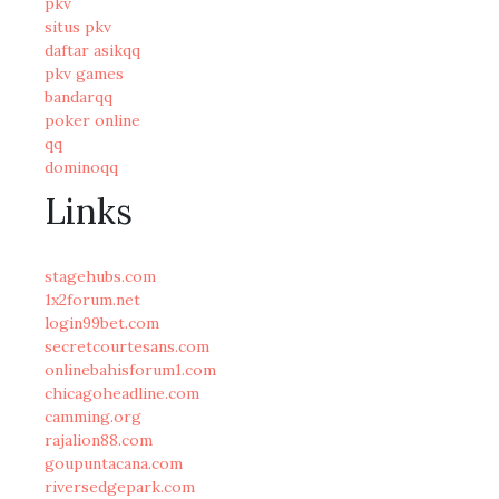
pkv
situs pkv
daftar asikqq
pkv games
bandarqq
poker online
qq
dominoqq
Links
stagehubs.com
1x2forum.net
login99bet.com
secretcourtesans.com
onlinebahisforum1.com
chicagoheadline.com
camming.org
rajalion88.com
goupuntacana.com
riversedgepark.com