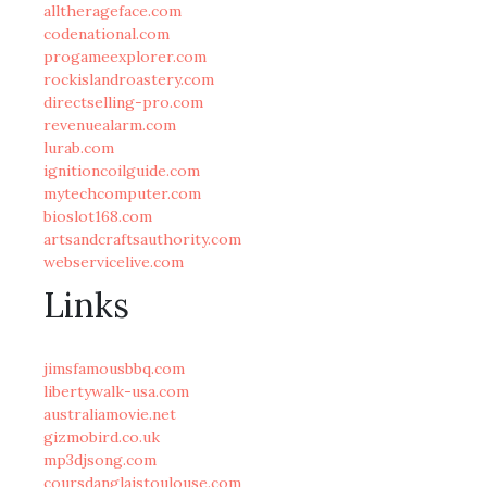
alltherageface.com
codenational.com
progameexplorer.com
rockislandroastery.com
directselling-pro.com
revenuealarm.com
lurab.com
ignitioncoilguide.com
mytechcomputer.com
bioslot168.com
artsandcraftsauthority.com
webservicelive.com
Links
jimsfamousbbq.com
libertywalk-usa.com
australiamovie.net
gizmobird.co.uk
mp3djsong.com
coursdanglaistoulouse.com