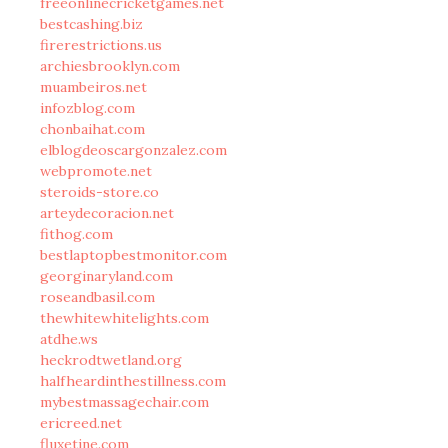
freeonlinecricketgames.net
bestcashing.biz
firerestrictions.us
archiesbrooklyn.com
muambeiros.net
infozblog.com
chonbaihat.com
elblogdeoscargonzalez.com
webpromote.net
steroids-store.co
arteydecoracion.net
fithog.com
bestlaptopbestmonitor.com
georginaryland.com
roseandbasil.com
thewhitewhitelights.com
atdhe.ws
heckrodtwetland.org
halfheardinthestillness.com
mybestmassagechair.com
ericreed.net
fluxetine.com