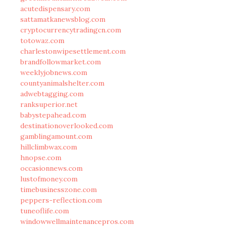
acutedispensary.com
sattamatkanewsblog.com
cryptocurrencytradingcn.com
totowaz.com
charlestonwipesettlement.com
brandfollowmarket.com
weeklyjobnews.com
countyanimalshelter.com
adwebtagging.com
ranksuperior.net
babystepahead.com
destinationoverlooked.com
gamblingamount.com
hillclimbwax.com
hnopse.com
occasionnews.com
lustofmoney.com
timebusinesszone.com
peppers-reflection.com
tuneoflife.com
windowwellmaintenancepros.com