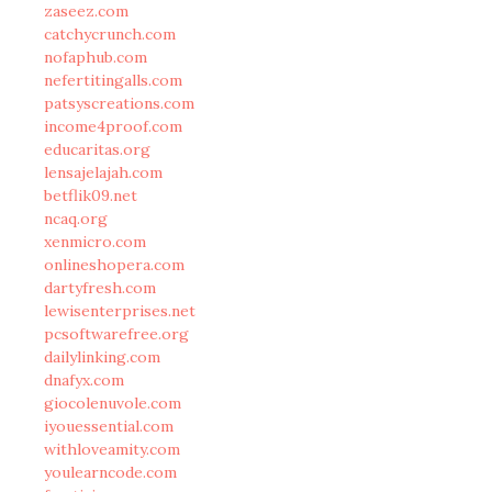
zaseez.com
catchycrunch.com
nofaphub.com
nefertitingalls.com
patsyscreations.com
income4proof.com
educaritas.org
lensajelajah.com
betflik09.net
ncaq.org
xenmicro.com
onlineshopera.com
dartyfresh.com
lewisenterprises.net
pcsoftwarefree.org
dailylinking.com
dnafyx.com
giocolenuvole.com
iyouessential.com
withloveamity.com
youlearncode.com