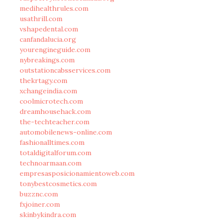
medihealthrules.com
usathrill.com
vshapedental.com
canfandalucia.org
yourengineguide.com
nybreakings.com
outstationcabsservices.com
thekrtagy.com
xchangeindia.com
coolmicrotech.com
dreamhousehack.com
the-techteacher.com
automobilenews-online.com
fashionalltimes.com
totaldigitalforum.com
technoarmaan.com
empresasposicionamientoweb.com
tonybestcosmetics.com
buzznc.com
fxjoiner.com
skinbykindra.com