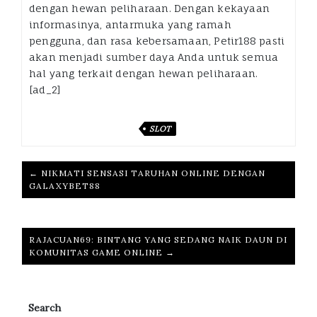
dengan hewan peliharaan. Dengan kekayaan
informasinya, antarmuka yang ramah
pengguna, dan rasa kebersamaan, Petir188 pasti
akan menjadi sumber daya Anda untuk semua
hal yang terkait dengan hewan peliharaan.
[ad_2]
SLOT
← NIKMATI SENSASI TARUHAN ONLINE DENGAN
GALAXYBET88
RAJACUAN69: BINTANG YANG SEDANG NAIK DAUN DI
KOMUNITAS GAME ONLINE →
Search