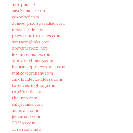
autopluz.co
save3time-c.com
vexonhcf.com
demos-pixelsparadise.com
mediatitude.com
prewarmotorcycles.com
simracinglinks.com
dosyamerkezi.net
le-surrealisme.com
showcasebeauty.com
insurancepolicyexpert.com
statkeycompany.com
carolinadeckbuilders.com
topinvestingblog.com
top50tools.com
the-rep.com
saltyfranks.com
annerani.com
jazzatude.com
0022pa.com
zeroshare.info