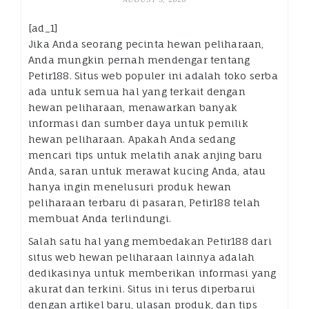
[ad_1]
Jika Anda seorang pecinta hewan peliharaan,
Anda mungkin pernah mendengar tentang
Petir188. Situs web populer ini adalah toko serba
ada untuk semua hal yang terkait dengan
hewan peliharaan, menawarkan banyak
informasi dan sumber daya untuk pemilik
hewan peliharaan. Apakah Anda sedang
mencari tips untuk melatih anak anjing baru
Anda, saran untuk merawat kucing Anda, atau
hanya ingin menelusuri produk hewan
peliharaan terbaru di pasaran, Petir188 telah
membuat Anda terlindungi.
Salah satu hal yang membedakan Petir188 dari
situs web hewan peliharaan lainnya adalah
dedikasinya untuk memberikan informasi yang
akurat dan terkini. Situs ini terus diperbarui
dengan artikel baru, ulasan produk, dan tips