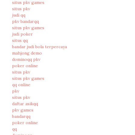
situs pkv games
situs pkv
judi qq
pkv bandarqq
situs pkv games
judi poker
situs qq
bandar judi bola terpercaya
mahjong demo
dominoqq pkv
poker online
situs pkv
situs pkv games
qq online
pkv
situs pkv
daftar asikqq
pkv games
bandarqq
poker online
qq