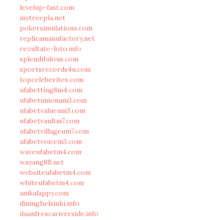
levelup-fast.com
mytreepla.net
pokersimulations.com
replicamanufactory.net
rezultate-loto.info
splendifulous.com
sportsrecords4u.com
topceleberites.com
ufabetting8m4.com
ufabetunionum3.com
ufabetvalueum3.com
ufabetvaultm7.com
ufabetvillageum7.com
ufabetvoicem3.com
waveufabetm4.com
wayang88.net
websiteufabetm4.com
whiteufabetm4.com
anikalappy.com
dininghelsinki.info
duanfrescariverside.info