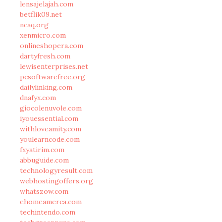
lensajelajah.com
betflik09.net
ncaq.org
xenmicro.com
onlineshopera.com
dartyfresh.com
lewisenterprises.net
pcsoftwarefree.org
dailylinking.com
dnafyx.com
giocolenuvole.com
iyouessential.com
withloveamity.com
youlearncode.com
fxyatirim.com
abbuguide.com
technologyresult.com
webhostingoffers.org
whatszow.com
ehomeamerca.com
techintendo.com