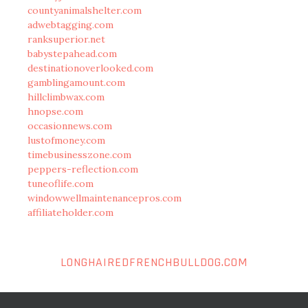
countyanimalshelter.com
adwebtagging.com
ranksuperior.net
babystepahead.com
destinationoverlooked.com
gamblingamount.com
hillclimbwax.com
hnopse.com
occasionnews.com
lustofmoney.com
timebusinesszone.com
peppers-reflection.com
tuneoflife.com
windowwellmaintenancepros.com
affiliateholder.com
LONGHAIREDFRENCHBULLDOG.COM