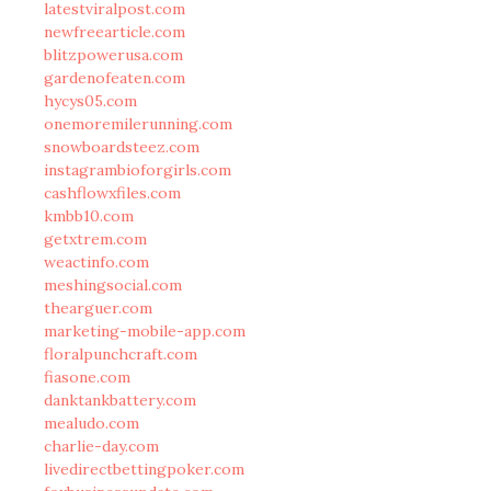
latestviralpost.com
newfreearticle.com
blitzpowerusa.com
gardenofeaten.com
hycys05.com
onemoremilerunning.com
snowboardsteez.com
instagrambioforgirls.com
cashflowxfiles.com
kmbb10.com
getxtrem.com
weactinfo.com
meshingsocial.com
thearguer.com
marketing-mobile-app.com
floralpunchcraft.com
fiasone.com
danktankbattery.com
mealudo.com
charlie-day.com
livedirectbettingpoker.com