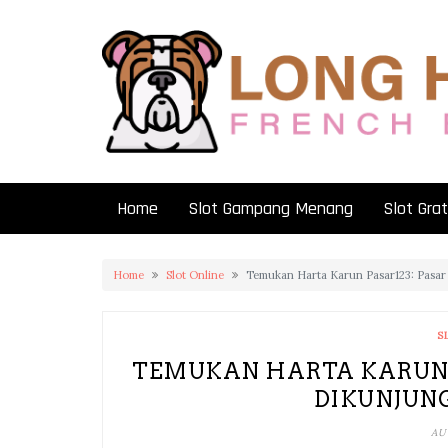
Skip
to
content
Home
Slot Gampang Menang
Slot Grat
Home
Slot Online
Temukan Harta Karun Pasar123: Pasar 
S
TEMUKAN HARTA KARUN P
DIKUNJUNG
AU