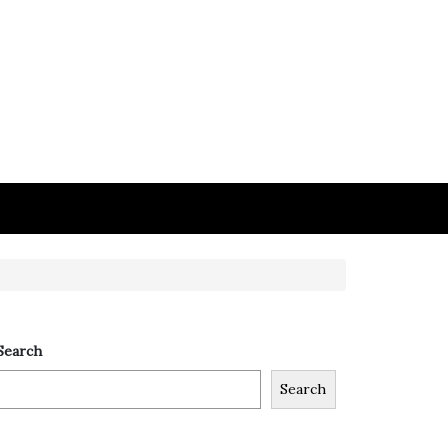
Search
Search