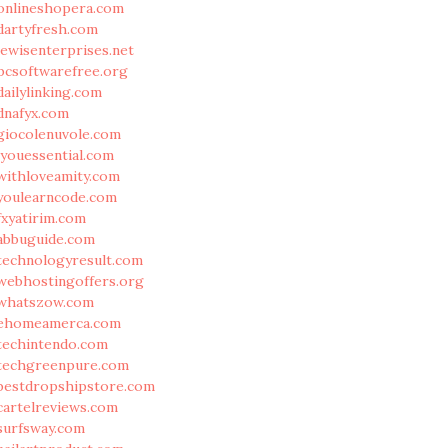
onlineshopera.com
dartyfresh.com
lewisenterprises.net
pcsoftwarefree.org
dailylinking.com
dnafyx.com
giocolenuvole.com
iyouessential.com
withloveamity.com
youlearncode.com
fxyatirim.com
abbuguide.com
technologyresult.com
webhostingoffers.org
whatszow.com
ehomeamerca.com
techintendo.com
techgreenpure.com
bestdropshipstore.com
cartelreviews.com
surfsway.com