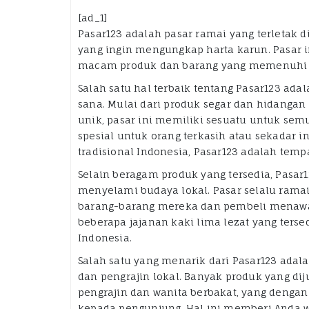
[ad_1]
Pasar123 adalah pasar ramai yang terletak d
yang ingin mengungkap harta karun. Pasar 
macam produk dan barang yang memenuhi s
Salah satu hal terbaik tentang Pasar123 ad
sana. Mulai dari produk segar dan hidangan
unik, pasar ini memiliki sesuatu untuk sem
spesial untuk orang terkasih atau sekadar
tradisional Indonesia, Pasar123 adalah temp
Selain beragam produk yang tersedia, Pasar
menyelami budaya lokal. Pasar selalu rama
barang-barang mereka dan pembeli menawar 
beberapa jajanan kaki lima lezat yang tersed
Indonesia.
Salah satu yang menarik dari Pasar123 ada
dan pengrajin lokal. Banyak produk yang di
pengrajin dan wanita berbakat, yang dengan
kepada pengunjung. Hal ini memberi Anda w