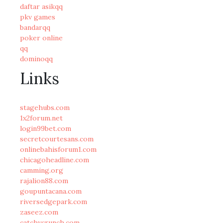
daftar asikqq
pkv games
bandarqq
poker online
qq
dominoqq
Links
stagehubs.com
1x2forum.net
login99bet.com
secretcourtesans.com
onlinebahisforum1.com
chicagoheadline.com
camming.org
rajalion88.com
goupuntacana.com
riversedgepark.com
zaseez.com
catchycrunch.com