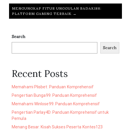
MENGUNGKAP FITUR UNGGULAN BADAK188:
PLATFORM GAMING TERBAIK →
Search
Search
Recent Posts
Memahami Plisbet: Panduan Komprehensif
Pengertian Bunga99: Panduan Komprehensif
Memahami Winlose99: Panduan Komprehensif
Pengertian Parlay4D: Panduan Komprehensif untuk
Pemula
Menang Besar: Kisah Sukses Peserta Kontes123