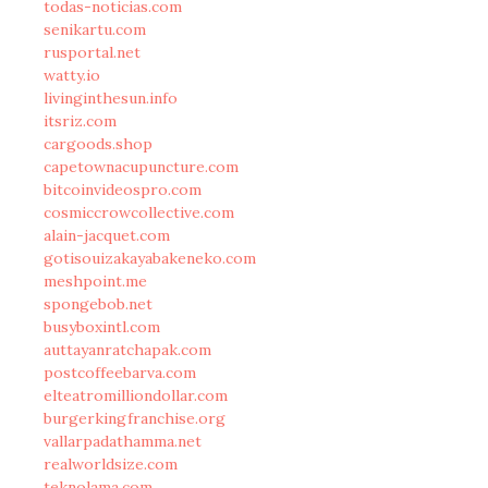
todas-noticias.com
senikartu.com
rusportal.net
watty.io
livinginthesun.info
itsriz.com
cargoods.shop
capetownacupuncture.com
bitcoinvideospro.com
cosmiccrowcollective.com
alain-jacquet.com
gotisouizakayabakeneko.com
meshpoint.me
spongebob.net
busyboxintl.com
auttayanratchapak.com
postcoffeebarva.com
elteatromilliondollar.com
burgerkingfranchise.org
vallarpadathamma.net
realworldsize.com
teknolama.com