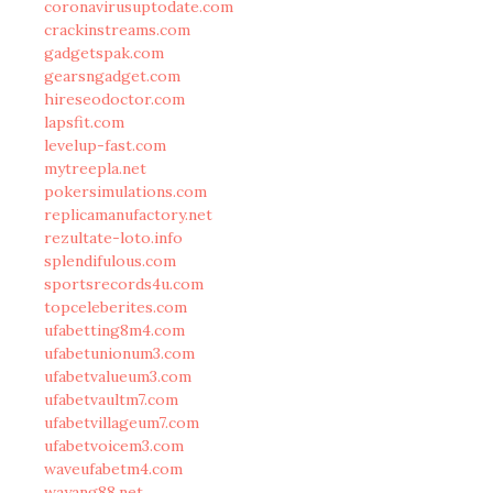
coronavirusuptodate.com
crackinstreams.com
gadgetspak.com
gearsngadget.com
hireseodoctor.com
lapsfit.com
levelup-fast.com
mytreepla.net
pokersimulations.com
replicamanufactory.net
rezultate-loto.info
splendifulous.com
sportsrecords4u.com
topceleberites.com
ufabetting8m4.com
ufabetunionum3.com
ufabetvalueum3.com
ufabetvaultm7.com
ufabetvillageum7.com
ufabetvoicem3.com
waveufabetm4.com
wayang88.net