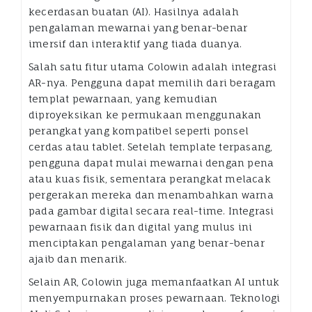
kecerdasan buatan (AI). Hasilnya adalah
pengalaman mewarnai yang benar-benar
imersif dan interaktif yang tiada duanya.
Salah satu fitur utama Colowin adalah integrasi
AR-nya. Pengguna dapat memilih dari beragam
templat pewarnaan, yang kemudian
diproyeksikan ke permukaan menggunakan
perangkat yang kompatibel seperti ponsel
cerdas atau tablet. Setelah template terpasang,
pengguna dapat mulai mewarnai dengan pena
atau kuas fisik, sementara perangkat melacak
pergerakan mereka dan menambahkan warna
pada gambar digital secara real-time. Integrasi
pewarnaan fisik dan digital yang mulus ini
menciptakan pengalaman yang benar-benar
ajaib dan menarik.
Selain AR, Colowin juga memanfaatkan AI untuk
menyempurnakan proses pewarnaan. Teknologi