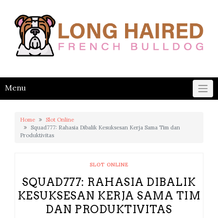
Skip
to
content
Menu
Home
Slot Online
Squad777: Rahasia Dibalik Kesuksesan Kerja Sama Tim dan
Produktivitas
SLOT ONLINE
SQUAD777: RAHASIA DIBALIK
KESUKSESAN KERJA SAMA TIM
DAN PRODUKTIVITAS