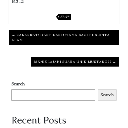
[ad_2]
SLOT
← CAKARBET: DESTINASI UTAMA BAGI PENCINTA
ALAM
MENJELAJAHI SUARA UNIK MUSTANG77 →
Search
Search
Recent Posts