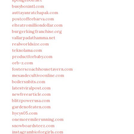
busyboxintl.com
auttayanratchapak.com
postcoffeebarva.com
elteatromilliondollar.com
burgerkingfranchise.org
vallarpadathamma.net
realworldsize.com
teknolama.com
productforbaby.com
orb-z.com
fosterscoachhousetavern.com
mesasdecultivoonline.com
boilersnbits.com
latestviralpost.com
newfreearticle.com
blitzpowerusa.com
gardenofeaten.com
hycys05.com
onemoremilerunning.com
snowboardsteez.com
instagrambioforgirls.com