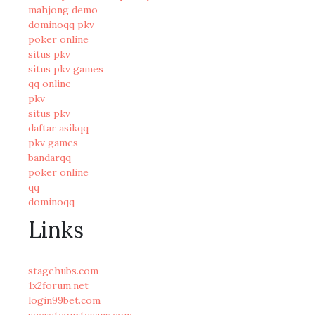
mahjong demo
dominoqq pkv
poker online
situs pkv
situs pkv games
qq online
pkv
situs pkv
daftar asikqq
pkv games
bandarqq
poker online
qq
dominoqq
Links
stagehubs.com
1x2forum.net
login99bet.com
secretcourtesans.com