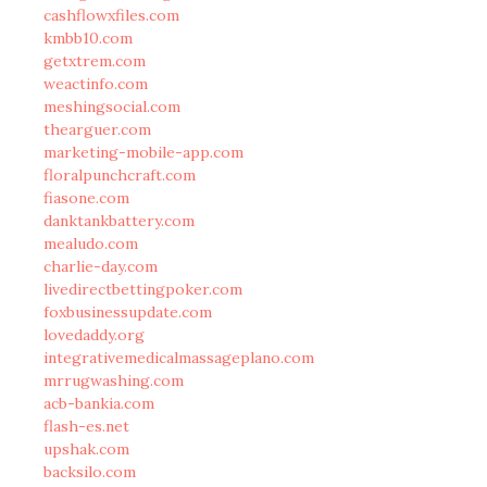
cashflowxfiles.com
kmbb10.com
getxtrem.com
weactinfo.com
meshingsocial.com
thearguer.com
marketing-mobile-app.com
floralpunchcraft.com
fiasone.com
danktankbattery.com
mealudo.com
charlie-day.com
livedirectbettingpoker.com
foxbusinessupdate.com
lovedaddy.org
integrativemedicalmassageplano.com
mrrugwashing.com
acb-bankia.com
flash-es.net
upshak.com
backsilo.com