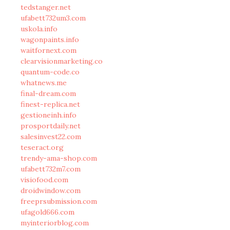
tedstanger.net
ufabett732um3.com
uskola.info
wagonpaints.info
waitfornext.com
clearvisionmarketing.co
quantum-code.co
whatnews.me
final-dream.com
finest-replica.net
gestioneinh.info
prosportdaily.net
salesinvest22.com
teseract.org
trendy-ama-shop.com
ufabett732m7.com
visiofood.com
droidwindow.com
freeprsubmission.com
ufagold666.com
myinteriorblog.com