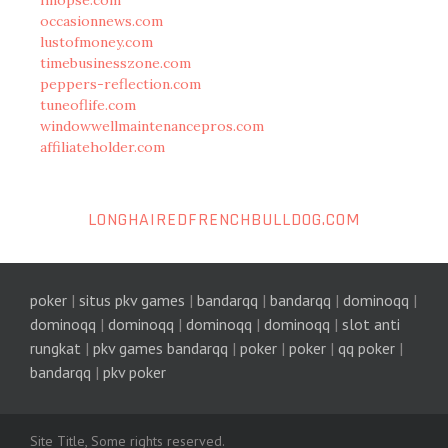
occasionnews.com
lustofmoney.com
timebusinesszone.com
peppers-reflection.com
tuneoflife.com
windowwellmaintenancepros.com
affiliateholder.com
LONGHAIREDFRENCHBULLDOG.COM
poker
|
situs pkv games
|
bandarqq
|
bandarqq
|
dominoqq
|
dominoqq
|
dominoqq
|
dominoqq
|
dominoqq
|
slot anti
rungkat
|
pkv games bandarqq
|
poker
|
poker
|
qq poker
|
bandarqq
|
pkv poker
Site Title, Some rights reserved.