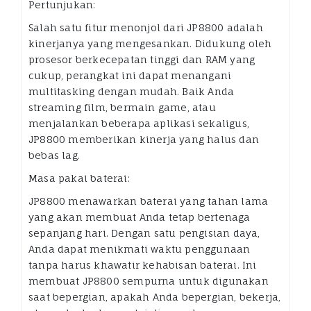
Pertunjukan:
Salah satu fitur menonjol dari JP8800 adalah
kinerjanya yang mengesankan. Didukung oleh
prosesor berkecepatan tinggi dan RAM yang
cukup, perangkat ini dapat menangani
multitasking dengan mudah. Baik Anda
streaming film, bermain game, atau
menjalankan beberapa aplikasi sekaligus,
JP8800 memberikan kinerja yang halus dan
bebas lag.
Masa pakai baterai:
JP8800 menawarkan baterai yang tahan lama
yang akan membuat Anda tetap bertenaga
sepanjang hari. Dengan satu pengisian daya,
Anda dapat menikmati waktu penggunaan
tanpa harus khawatir kehabisan baterai. Ini
membuat JP8800 sempurna untuk digunakan
saat bepergian, apakah Anda bepergian, bekerja,