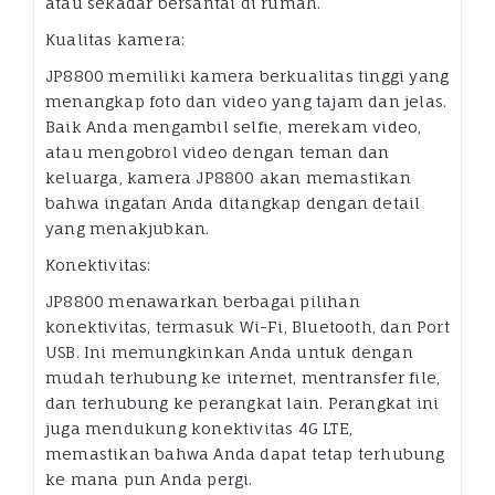
atau sekadar bersantai di rumah.
Kualitas kamera:
JP8800 memiliki kamera berkualitas tinggi yang
menangkap foto dan video yang tajam dan jelas.
Baik Anda mengambil selfie, merekam video,
atau mengobrol video dengan teman dan
keluarga, kamera JP8800 akan memastikan
bahwa ingatan Anda ditangkap dengan detail
yang menakjubkan.
Konektivitas:
JP8800 menawarkan berbagai pilihan
konektivitas, termasuk Wi-Fi, Bluetooth, dan Port
USB. Ini memungkinkan Anda untuk dengan
mudah terhubung ke internet, mentransfer file,
dan terhubung ke perangkat lain. Perangkat ini
juga mendukung konektivitas 4G LTE,
memastikan bahwa Anda dapat tetap terhubung
ke mana pun Anda pergi.