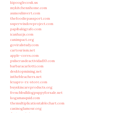
kipooglecouk.us
mykitchennhome.com
aumoulinvert.com
thefoodiepassport.com
superwindowproject.com
papibakigrafo.com
icanhazjs.com
canimpact.org
goviralstudy.com
cartourism.net
apple-cores.com
pulserasdeactividad10.com
barbaracarlotti.com
desktopmining.net
inthebleachers.net
lexapro-rx-store.com
buyskincareproducts.org
frenchbulldogpuppyforsale.net
kogamasquid.com
themultiplicationtablechart.com
casinoglamour.org