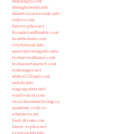
anikalappy.com
dininghelsinki.info
duanfrescariverside.info
etilerx.com
finestreplica.net
flounderandfumble.com
healthohunt.com
retefuturah.info
smartinvestinginfo.info
technewsalliance.com
technonetmarket.com
tedstanger.net
ufabett732um3.com
uskola.info
wagonpaints.info
waitfornext.com
clearvisionmarketing.co
quantum-code.co
whatnews.me
final-dream.com
finest-replica.net
gestioneinh.info