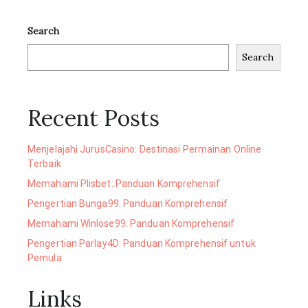
Search
Search
Recent Posts
Menjelajahi JurusCasino: Destinasi Permainan Online
Terbaik
Memahami Plisbet: Panduan Komprehensif
Pengertian Bunga99: Panduan Komprehensif
Memahami Winlose99: Panduan Komprehensif
Pengertian Parlay4D: Panduan Komprehensif untuk
Pemula
Links