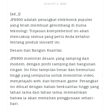
AUGUST 5, 2026
[ad_1]
JP8800 adalah perangkat elektronik populer
yang telah membuat gelombang di dunia
teknologi. Tinjauan komprehensif ini akan
mencakup semua yang perlu Anda ketahui
tentang produk inovatif ini.
Desain dan Bangun Kualitas:
JP8800 memiliki desain yang ramping dan
modern, dengan profil ramping dan bangunan
ringan. Ini fitur tampilan besar dan beresolusi
tinggi yang sempurna untuk menonton video,
menjelajahi web, dan bermain game. Perangkat
ini dibuat dengan bahan berkualitas tinggi yang
tahan lama dan tahan lama, memastikan
bahwa ia akan menahan penggunaan sehari-
hari.