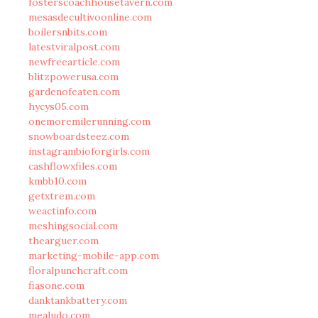
fosterscoachhousetavern.com
mesasdecultivoonline.com
boilersnbits.com
latestviralpost.com
newfreearticle.com
blitzpowerusa.com
gardenofeaten.com
hycys05.com
onemoremilerunning.com
snowboardsteez.com
instagrambioforgirls.com
cashflowxfiles.com
kmbb10.com
getxtrem.com
weactinfo.com
meshingsocial.com
thearguer.com
marketing-mobile-app.com
floralpunchcraft.com
fiasone.com
danktankbattery.com
mealudo.com