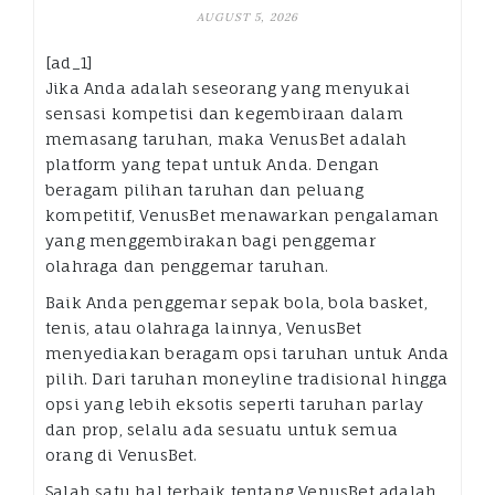
AUGUST 5, 2026
[ad_1]
Jika Anda adalah seseorang yang menyukai
sensasi kompetisi dan kegembiraan dalam
memasang taruhan, maka VenusBet adalah
platform yang tepat untuk Anda. Dengan
beragam pilihan taruhan dan peluang
kompetitif, VenusBet menawarkan pengalaman
yang menggembirakan bagi penggemar
olahraga dan penggemar taruhan.
Baik Anda penggemar sepak bola, bola basket,
tenis, atau olahraga lainnya, VenusBet
menyediakan beragam opsi taruhan untuk Anda
pilih. Dari taruhan moneyline tradisional hingga
opsi yang lebih eksotis seperti taruhan parlay
dan prop, selalu ada sesuatu untuk semua
orang di VenusBet.
Salah satu hal terbaik tentang VenusBet adalah