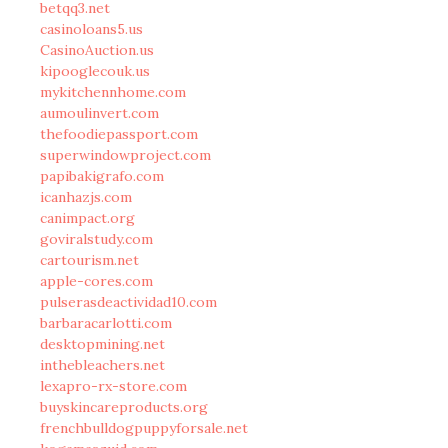
betqq3.net
casinoloans5.us
CasinoAuction.us
kipooglecouk.us
mykitchennhome.com
aumoulinvert.com
thefoodiepassport.com
superwindowproject.com
papibakigrafo.com
icanhazjs.com
canimpact.org
goviralstudy.com
cartourism.net
apple-cores.com
pulserasdeactividad10.com
barbaracarlotti.com
desktopmining.net
inthebleachers.net
lexapro-rx-store.com
buyskincareproducts.org
frenchbulldogpuppyforsale.net