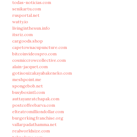
todas-noticias.com
senikartu.com
rusportal.net
watty.io
livinginthesun.info
itsriz.com
cargoods.shop
capetownacupuncture.com
bitcoinvideospro.com
cosmiccrowcollective.com
alain-jacquet.com
gotisouizakayabakeneko.com
meshpoint.me
spongebob.net
busyboxintl.com
auttayanratchapak.com
postcoffeebarva.com
elteatromilliondollar.com
burgerkingfranchise.org
vallarpadathamma.net
realworldsize.com