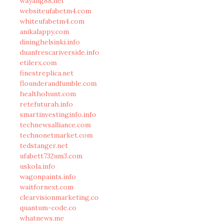
wayang88.net
websiteufabetm4.com
whiteufabetm4.com
anikalappy.com
dininghelsinki.info
duanfrescariverside.info
etilerx.com
finestreplica.net
flounderandfumble.com
healthohunt.com
retefuturah.info
smartinvestinginfo.info
technewsalliance.com
technonetmarket.com
tedstanger.net
ufabett732um3.com
uskola.info
wagonpaints.info
waitfornext.com
clearvisionmarketing.co
quantum-code.co
whatnews.me