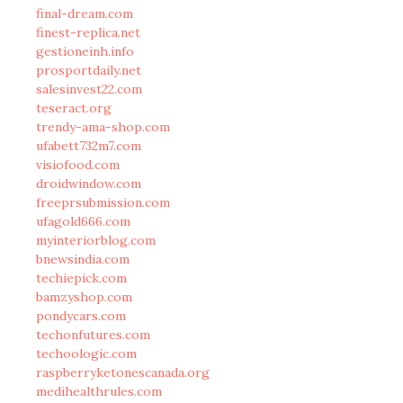
final-dream.com
finest-replica.net
gestioneinh.info
prosportdaily.net
salesinvest22.com
teseract.org
trendy-ama-shop.com
ufabett732m7.com
visiofood.com
droidwindow.com
freeprsubmission.com
ufagold666.com
myinteriorblog.com
bnewsindia.com
techiepick.com
bamzyshop.com
pondycars.com
techonfutures.com
techoologic.com
raspberryketonescanada.org
medihealthrules.com