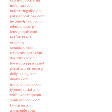
catchycrunch.com
nofaphub.com
nefertitingalls.com
patsyscreations.com
income4proof.com
educaritas.org
lensajelajah.com
betflik09.net
ncaq.org
xenmicro.com
onlineshopera.com
dartyfresh.com
lewisenterprises.net
pcsoftwarefree.org
dailylinking.com
dnafyx.com
giocolenuvole.com
iyouessential.com
withloveamity.com
youlearncode.com
fxyatirim.com
abbuguide.com