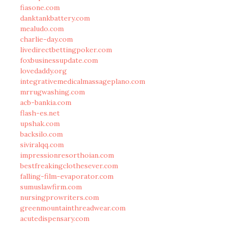
fiasone.com
danktankbattery.com
mealudo.com
charlie-day.com
livedirectbettingpoker.com
foxbusinessupdate.com
lovedaddy.org
integrativemedicalmassageplano.com
mrrugwashing.com
acb-bankia.com
flash-es.net
upshak.com
backsilo.com
siviralqq.com
impressionresorthoian.com
bestfreakingclothesever.com
falling-film-evaporator.com
sumuslawfirm.com
nursingprowriters.com
greenmountainthreadwear.com
acutedispensary.com