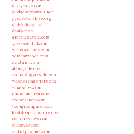
dartyfresh.com
lewisenterprises.net
pcsoftwarefree.org
dailylinking.com
dnafyx.com
giocolenuvole.com
iyouessential.com
withloveamity.com
youlearncode.com
fxyatirim.com
abbuguide.com
technologyresult.com
webhostingoffers.org
whatszow.com
ehomeamerca.com
techintendo.com
techgreenpure.com
bestdropshipstore.com
cartelreviews.com
surfsway.com
nailartproduct.com