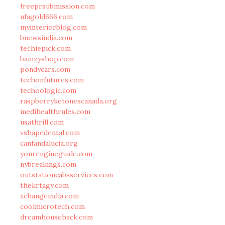
freeprsubmission.com
ufagold666.com
myinteriorblog.com
bnewsindia.com
techiepick.com
bamzyshop.com
pondycars.com
techonfutures.com
techoologic.com
raspberryketonescanada.org
medihealthrules.com
usathrill.com
vshapedental.com
canfandalucia.org
yourengineguide.com
nybreakings.com
outstationcabsservices.com
thekrtagy.com
xchangeindia.com
coolmicrotech.com
dreamhousehack.com