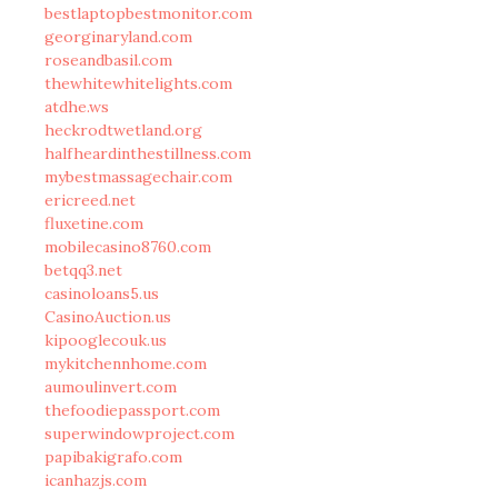
bestlaptopbestmonitor.com
georginaryland.com
roseandbasil.com
thewhitewhitelights.com
atdhe.ws
heckrodtwetland.org
halfheardinthestillness.com
mybestmassagechair.com
ericreed.net
fluxetine.com
mobilecasino8760.com
betqq3.net
casinoloans5.us
CasinoAuction.us
kipooglecouk.us
mykitchennhome.com
aumoulinvert.com
thefoodiepassport.com
superwindowproject.com
papibakigrafo.com
icanhazjs.com