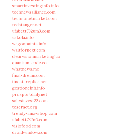
smartinvestinginfo.info
technewsalliance.com
technonetmarket.com
tedstanger.net
ufabett732um3.com
uskola.info
wagonpaints.info
waitfornext.com
clearvisionmarketing.co
quantum-code.co
whatnews.me
final-dream.com
finest-replica.net
gestioneinh.info
prosportdaily.net
salesinvest22.com
teseract.org
trendy-ama-shop.com
ufabett732m7.com
visiofood.com
droidwindow.com