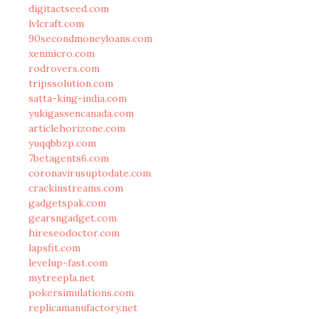
digitactseed.com
lvlcraft.com
90secondmoneyloans.com
xenmicro.com
rodrovers.com
tripssolution.com
satta-king-india.com
yukigassencanada.com
articlehorizone.com
yuqqbbzp.com
7betagents6.com
coronavirusuptodate.com
crackinstreams.com
gadgetspak.com
gearsngadget.com
hireseodoctor.com
lapsfit.com
levelup-fast.com
mytreepla.net
pokersimulations.com
replicamanufactory.net