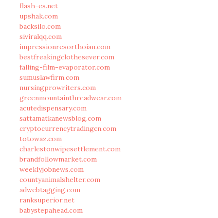
flash-es.net
upshak.com
backsilo.com
siviralqq.com
impressionresorthoian.com
bestfreakingclothesever.com
falling-film-evaporator.com
sumuslawfirm.com
nursingprowriters.com
greenmountainthreadwear.com
acutedispensary.com
sattamatkanewsblog.com
cryptocurrencytradingcn.com
totowaz.com
charlestonwipesettlement.com
brandfollowmarket.com
weeklyjobnews.com
countyanimalshelter.com
adwebtagging.com
ranksuperior.net
babystepahead.com