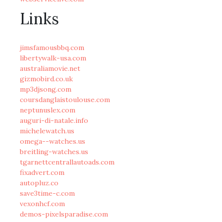
Links
jimsfamousbbq.com
libertywalk-usa.com
australiamovie.net
gizmobird.co.uk
mp3djsong.com
coursdanglaistoulouse.com
neptunuslex.com
auguri-di-natale.info
michelewatch.us
omega--watches.us
breitling-watches.us
tgarnettcentrallautoads.com
fixadvert.com
autopluz.co
save3time-c.com
vexonhcf.com
demos-pixelsparadise.com