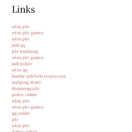
Links
situs pkv
situs pkv games
situs pkv
judi qq
pkv bandarqq
situs pkv games
judi poker
situs qq
bandar judi bola terpercaya
mahjong demo
dominoqq pkv
poker online
situs pkv
situs pkv games
qq online
pkv
situs pkv
daftar asikqq