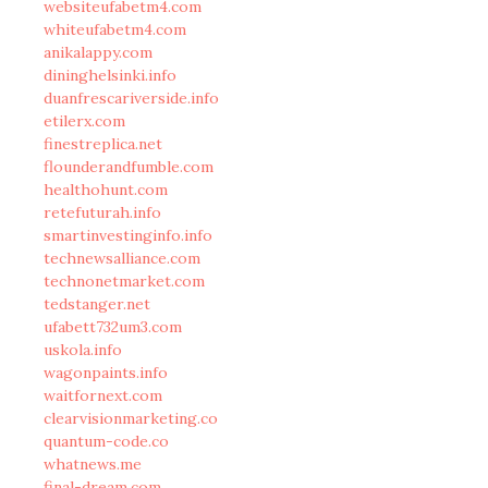
websiteufabetm4.com
whiteufabetm4.com
anikalappy.com
dininghelsinki.info
duanfrescariverside.info
etilerx.com
finestreplica.net
flounderandfumble.com
healthohunt.com
retefuturah.info
smartinvestinginfo.info
technewsalliance.com
technonetmarket.com
tedstanger.net
ufabett732um3.com
uskola.info
wagonpaints.info
waitfornext.com
clearvisionmarketing.co
quantum-code.co
whatnews.me
final-dream.com