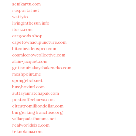
senikartu.com
rusportal.net
watty.io
livinginthesun.info
itsriz.com
cargoods.shop
capetownacupuncture.com
bitcoinvideospro.com
cosmiccrowcollective.com
alain-jacquet.com
gotisouizakayabakeneko.com
meshpoint.me
spongebob.net
busyboxintl.com
auttayanratchapak.com
postcoffeebarva.com
elteatromilliondollar.com
burgerkingfranchise.org
vallarpadathamma.net
realworldsize.com
teknolama.com