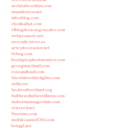
archiesbrooklyn.com
muambeiros.net
infozblog.com
chonbaihat.com
elblogdeoscargonzalez.com
webpromote.net
steroids-store.co
arteydecoracion.net
fithog.com
bestlaptopbestmonitor.com
georginaryland.com
roseandbasil.com
thewhitewhitelights.com
atdhe.ws
heckrodtwetland.org
halfheardinthestillness.com
mybestmassagechair.com
ericreed.net
fluxetine.com
mobilecasino8760.com
betqq3.net