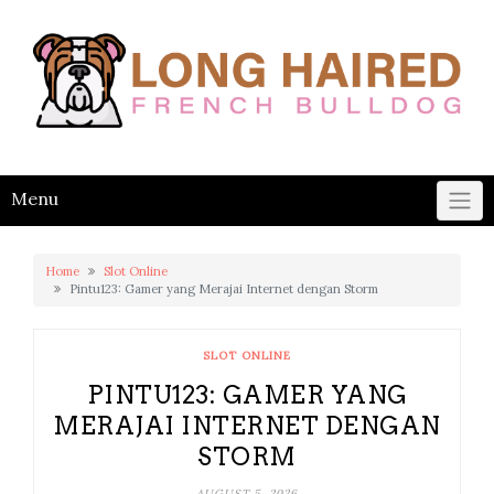
Skip
to
content
Menu
Home
Slot Online
Pintu123: Gamer yang Merajai Internet dengan Storm
SLOT ONLINE
PINTU123: GAMER YANG
MERAJAI INTERNET DENGAN
STORM
AUGUST 5, 2026