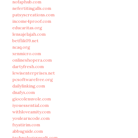
nofaphub.com
nefertitingalls.com
patsyscreations.com
income4proof.com
educaritas.org
lensajelajah.com
betflik09.net
ncaq.org
xenmicro.com
onlineshopera.com
dartyfresh.com
lewisenterprises.net
pcsoftwarefree.org
dailylinking.com
dnafyx.com
giocolenuvole.com
iyouessential.com
withloveamity.com
youlearncode.com
fxyatirim.com
abbuguide.com
technologyresult.com