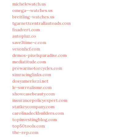
michelewatch.us
omega--watches.us
breitling-watches.us
tgarnettcentrallautoads.com
fixadvert.com
autopluz.co
save3time-c.com
vexonhcf.com
demos-pixelsparadise.com
mediatitude.com
prewarmotorcycles.com
simracinglinks.com
dosyamerkezi.net
le-surrealisme.com
showcasebeauty.com
insurancepolicyexpert.com
statkeycompany.com
carolinadeckbuilders.com
topinvestingblog.com
top50tools.com
the-rep.com