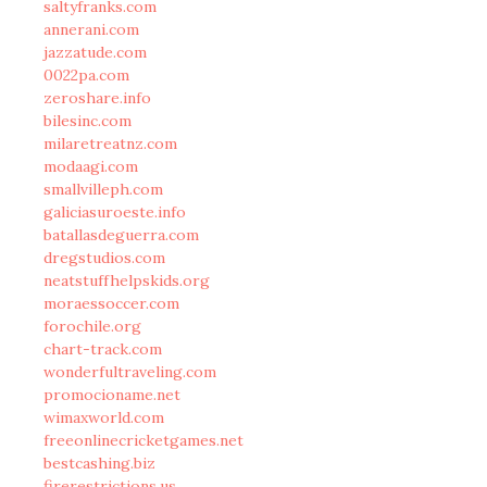
saltyfranks.com
annerani.com
jazzatude.com
0022pa.com
zeroshare.info
bilesinc.com
milaretreatnz.com
modaagi.com
smallvilleph.com
galiciasuroeste.info
batallasdeguerra.com
dregstudios.com
neatstuffhelpskids.org
moraessoccer.com
forochile.org
chart-track.com
wonderfultraveling.com
promocioname.net
wimaxworld.com
freeonlinecricketgames.net
bestcashing.biz
firerestrictions.us