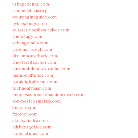
vshapedental.com
canfandalucia.org
yourengineguide.com
nybreakings.com
outstationcabsservices.com
thekrtagy.com
xchangeindia.com
coolmicrotech.com
dreamhousehack.com
the-techteacher.com
automobilenews-online.com
fashionalltimes.com
totaldigitalforum.com
technoarmaan.com
empresasposicionamientoweb.com
tonybestcosmetics.com
buzznc.com
fxjoiner.com
skinbykindra.com
alltherageface.com
codenational.com