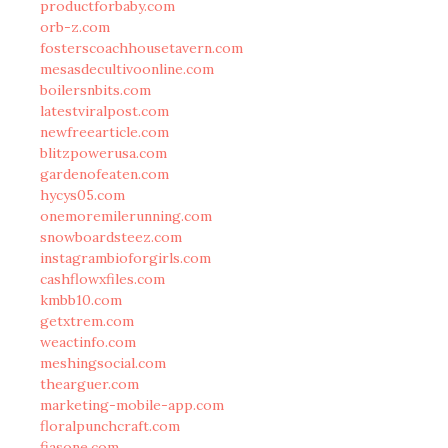
productforbaby.com
orb-z.com
fosterscoachhousetavern.com
mesasdecultivoonline.com
boilersnbits.com
latestviralpost.com
newfreearticle.com
blitzpowerusa.com
gardenofeaten.com
hycys05.com
onemoremilerunning.com
snowboardsteez.com
instagrambioforgirls.com
cashflowxfiles.com
kmbb10.com
getxtrem.com
weactinfo.com
meshingsocial.com
thearguer.com
marketing-mobile-app.com
floralpunchcraft.com
fiasone.com