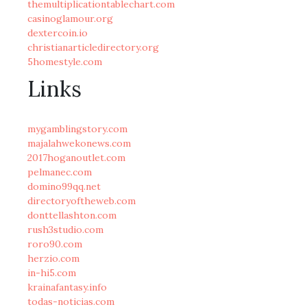
themultiplicationtablechart.com
casinoglamour.org
dextercoin.io
christianarticledirectory.org
5homestyle.com
Links
mygamblingstory.com
majalahwekonews.com
2017hoganoutlet.com
pelmanec.com
domino99qq.net
directoryoftheweb.com
donttellashton.com
rush3studio.com
roro90.com
herzio.com
in-hi5.com
krainafantasy.info
todas-noticias.com