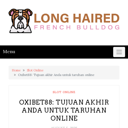
Skip
to
content
Menu
Home
Slot Online
Oxibet88: Tujuan akhir Anda untuk taruhan online
SLOT ONLINE
OXIBET88: TUJUAN AKHIR
ANDA UNTUK TARUHAN
ONLINE
AUGUST 5, 2026