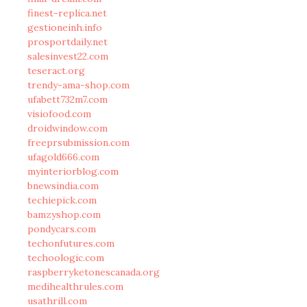
finest-replica.net
gestioneinh.info
prosportdaily.net
salesinvest22.com
teseract.org
trendy-ama-shop.com
ufabett732m7.com
visiofood.com
droidwindow.com
freeprsubmission.com
ufagold666.com
myinteriorblog.com
bnewsindia.com
techiepick.com
bamzyshop.com
pondycars.com
techonfutures.com
techoologic.com
raspberryketonescanada.org
medihealthrules.com
usathrill.com