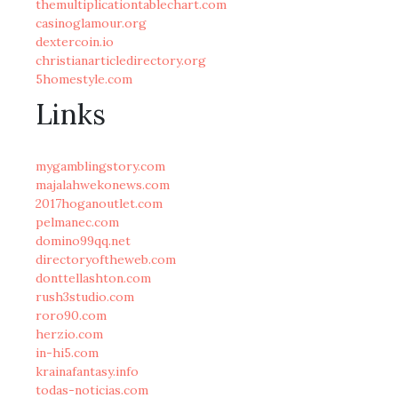
themultiplicationtablechart.com
casinoglamour.org
dextercoin.io
christianarticledirectory.org
5homestyle.com
Links
mygamblingstory.com
majalahwekonews.com
2017hoganoutlet.com
pelmanec.com
domino99qq.net
directoryoftheweb.com
donttellashton.com
rush3studio.com
roro90.com
herzio.com
in-hi5.com
krainafantasy.info
todas-noticias.com