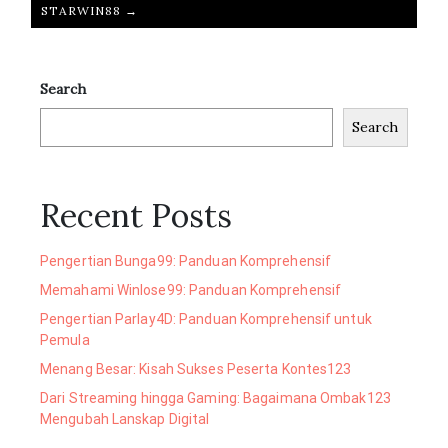
STARWIN88 →
Search
Search
Recent Posts
Pengertian Bunga99: Panduan Komprehensif
Memahami Winlose99: Panduan Komprehensif
Pengertian Parlay4D: Panduan Komprehensif untuk
Pemula
Menang Besar: Kisah Sukses Peserta Kontes123
Dari Streaming hingga Gaming: Bagaimana Ombak123
Mengubah Lanskap Digital