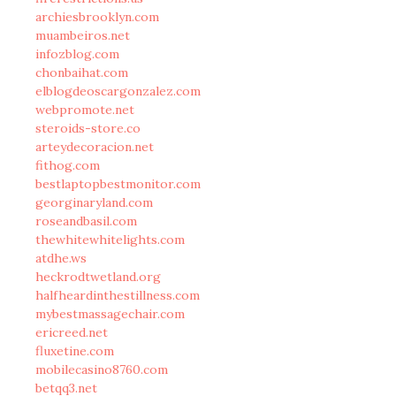
archiesbrooklyn.com
muambeiros.net
infozblog.com
chonbaihat.com
elblogdeoscargonzalez.com
webpromote.net
steroids-store.co
arteydecoracion.net
fithog.com
bestlaptopbestmonitor.com
georginaryland.com
roseandbasil.com
thewhitewhitelights.com
atdhe.ws
heckrodtwetland.org
halfheardinthestillness.com
mybestmassagechair.com
ericreed.net
fluxetine.com
mobilecasino8760.com
betqq3.net