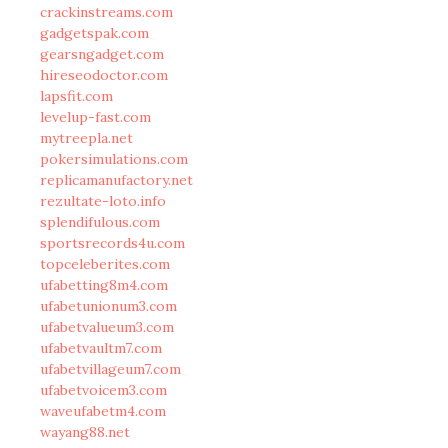
crackinstreams.com
gadgetspak.com
gearsngadget.com
hireseodoctor.com
lapsfit.com
levelup-fast.com
mytreepla.net
pokersimulations.com
replicamanufactory.net
rezultate-loto.info
splendifulous.com
sportsrecords4u.com
topceleberites.com
ufabetting8m4.com
ufabetunionum3.com
ufabetvalueum3.com
ufabetvaultm7.com
ufabetvillageum7.com
ufabetvoicem3.com
waveufabetm4.com
wayang88.net