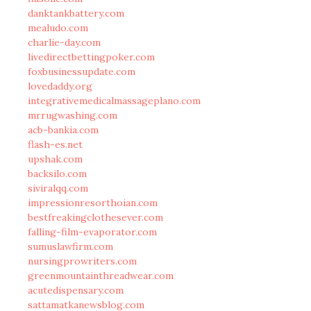
danktankbattery.com
mealudo.com
charlie-day.com
livedirectbettingpoker.com
foxbusinessupdate.com
lovedaddy.org
integrativemedicalmassageplano.com
mrrugwashing.com
acb-bankia.com
flash-es.net
upshak.com
backsilo.com
siviralqq.com
impressionresorthoian.com
bestfreakingclothesever.com
falling-film-evaporator.com
sumuslawfirm.com
nursingprowriters.com
greenmountainthreadwear.com
acutedispensary.com
sattamatkanewsblog.com