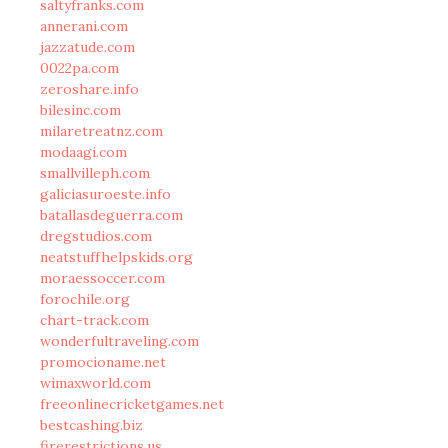
saltyfranks.com
annerani.com
jazzatude.com
0022pa.com
zeroshare.info
bilesinc.com
milaretreatnz.com
modaagi.com
smallvilleph.com
galiciasuroeste.info
batallasdeguerra.com
dregstudios.com
neatstuffhelpskids.org
moraessoccer.com
forochile.org
chart-track.com
wonderfultraveling.com
promocioname.net
wimaxworld.com
freeonlinecricketgames.net
bestcashing.biz
firerestrictions.us