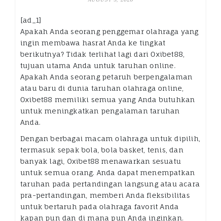
[ad_1]
Apakah Anda seorang penggemar olahraga yang
ingin membawa hasrat Anda ke tingkat
berikutnya? Tidak terlihat lagi dari Oxibet88,
tujuan utama Anda untuk taruhan online.
Apakah Anda seorang petaruh berpengalaman
atau baru di dunia taruhan olahraga online,
Oxibet88 memiliki semua yang Anda butuhkan
untuk meningkatkan pengalaman taruhan
Anda.
Dengan berbagai macam olahraga untuk dipilih,
termasuk sepak bola, bola basket, tenis, dan
banyak lagi, Oxibet88 menawarkan sesuatu
untuk semua orang. Anda dapat menempatkan
taruhan pada pertandingan langsung atau acara
pra-pertandingan, memberi Anda fleksibilitas
untuk bertaruh pada olahraga favorit Anda
kapan pun dan di mana pun Anda inginkan.