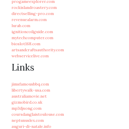
progameexplorer.com
rockislandroastery.com
directselling-pro.com
revenuealarm.com
lurab.com
ignitioncoilguide.com
mytechcomputer.com
bioslot168.com
artsandcraftsauthority.com
webservicelive.com
Links
jimsfamousbbq.com
libertywalk-usa.com
australiamovie.net
gizmobird.co.uk
mp3djsong.com
coursdanglaistoulouse.com
neptunuslex.com
auguri-di-natale.info