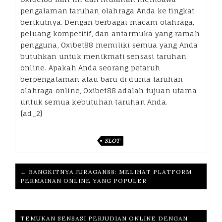
pengalaman taruhan olahraga Anda ke tingkat
berikutnya. Dengan berbagai macam olahraga,
peluang kompetitif, dan antarmuka yang ramah
pengguna, Oxibet88 memiliki semua yang Anda
butuhkan untuk menikmati sensasi taruhan
online. Apakah Anda seorang petaruh
berpengalaman atau baru di dunia taruhan
olahraga online, Oxibet88 adalah tujuan utama
untuk semua kebutuhan taruhan Anda.
[ad_2]
SLOT
← BANGKITNYA JURAGAN88: MELIHAT PLATFORM
PERMAINAN ONLINE YANG POPULER
TEMUKAN SENSASI PERJUDIAN ONLINE DENGAN