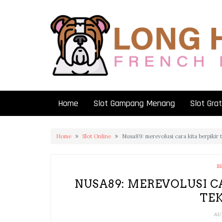
Skip
to
content
Home
Slot Gampang Menang
Slot Grat
Home
Slot Online
Nusa89: merevolusi cara kita berpikir 
S
NUSA89: MEREVOLUSI C
TE
AU