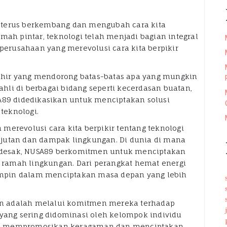
gi terus berkembang dan mengubah cara kita
mah pintar, teknologi telah menjadi bagian integral
 perusahaan yang merevolusi cara kita berpikir
hir yang mendorong batas-batas apa yang mungkin
 ahli di berbagai bidang seperti kecerdasan buatan,
A89 didedikasikan untuk menciptakan solusi
teknologi.
merevolusi cara kita berpikir tentang teknologi
jutan dan dampak lingkungan. Di dunia di mana
desak, NUSA89 berkomitmen untuk menciptakan
ga ramah lingkungan. Dari perangkat hemat energi
mpin dalam menciptakan masa depan yang lebih
n adalah melalui komitmen mereka terhadap
 yang sering didominasi oleh kelompok individu
uk mempromosikan keragaman dan menciptakan