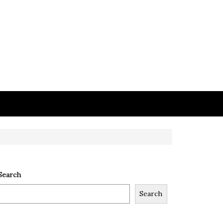
Search
Search