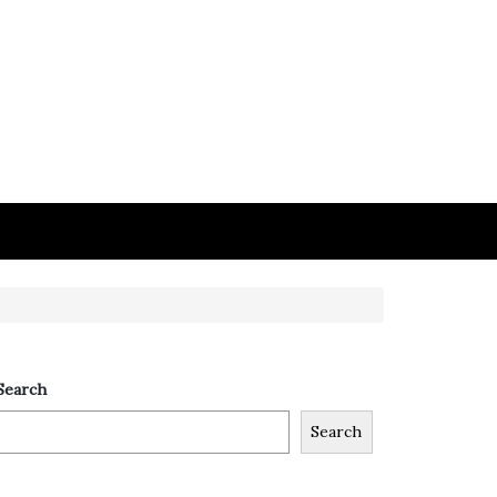
Search
Search