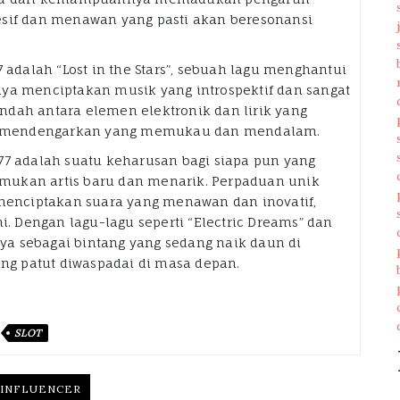
esif dan menawan yang pasti akan beresonansi
 adalah “Lost in the Stars”, sebuah lagu menghantui
 menciptakan musik yang introspektif dan sangat
ndah antara elemen elektronik dan lirik yang
n mendengarkan yang memukau dan mendalam.
77 adalah suatu keharusan bagi siapa pun yang
mukan artis baru dan menarik. Perpaduan unik
 menciptakan suara yang menawan dan inovatif,
i. Dengan lagu-lagu seperti “Electric Dreams” dan
inya sebagai bintang yang sedang naik daun di
ang patut diwaspadai di masa depan.
SLOT
 INFLUENCER