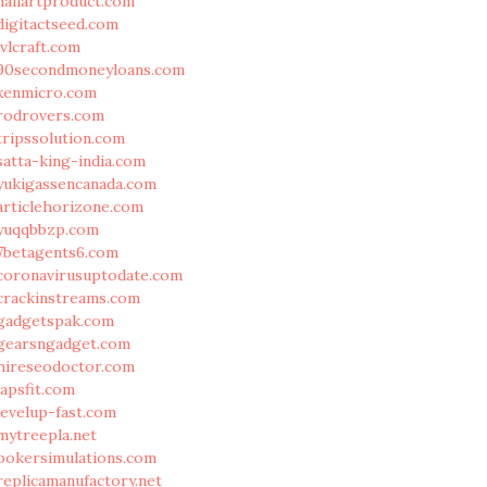
nailartproduct.com
digitactseed.com
lvlcraft.com
90secondmoneyloans.com
xenmicro.com
rodrovers.com
tripssolution.com
satta-king-india.com
yukigassencanada.com
articlehorizone.com
yuqqbbzp.com
7betagents6.com
coronavirusuptodate.com
crackinstreams.com
gadgetspak.com
gearsngadget.com
hireseodoctor.com
lapsfit.com
levelup-fast.com
mytreepla.net
pokersimulations.com
replicamanufactory.net