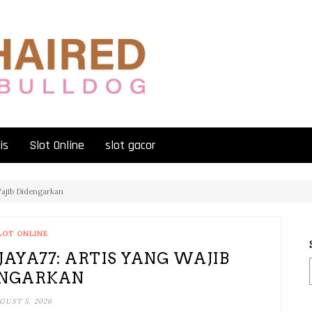
is
Slot Online
slot gacor
Wajib Didengarkan
LOT ONLINE
JAYA77: ARTIS YANG WAJIB
ENGARKAN
GUST 5, 2026