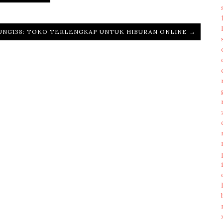
NG138: TOKO TERLENGKAP UNTUK HIBURAN ONLINE →