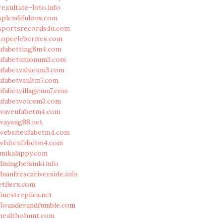
rezultate-loto.info
splendifulous.com
sportsrecords4u.com
topceleberites.com
ufabetting8m4.com
ufabetunionum3.com
ufabetvalueum3.com
ufabetvaultm7.com
ufabetvillageum7.com
ufabetvoicem3.com
waveufabetm4.com
wayang88.net
websiteufabetm4.com
whiteufabetm4.com
anikalappy.com
dininghelsinki.info
duanfrescariverside.info
etilerx.com
finestreplica.net
flounderandfumble.com
healthohunt.com