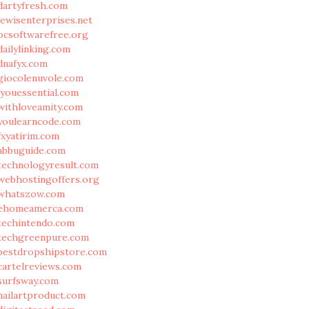
dartyfresh.com
lewisenterprises.net
pcsoftwarefree.org
dailylinking.com
dnafyx.com
giocolenuvole.com
iyouessential.com
withloveamity.com
youlearncode.com
fxyatirim.com
abbuguide.com
technologyresult.com
webhostingoffers.org
whatszow.com
ehomeamerca.com
techintendo.com
techgreenpure.com
bestdropshipstore.com
cartelreviews.com
surfsway.com
nailartproduct.com