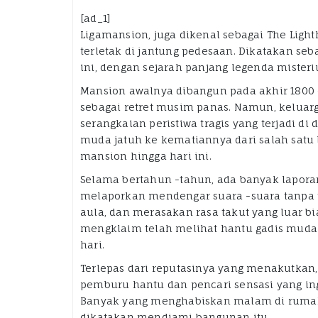
[ad_1]
Ligamansion, juga dikenal sebagai The Ligh
terletak di jantung pedesaan. Dikatakan seb
ini, dengan sejarah panjang legenda miste
Mansion awalnya dibangun pada akhir 1800
sebagai retret musim panas. Namun, kelua
serangkaian peristiwa tragis yang terjadi d
muda jatuh ke kematiannya dari salah satu
mansion hingga hari ini.
Selama bertahun -tahun, ada banyak lapora
melaporkan mendengar suara -suara tanpa 
aula, dan merasakan rasa takut yang luar b
mengklaim telah melihat hantu gadis muda 
hari.
Terlepas dari reputasinya yang menakutkan,
pemburu hantu dan pencari sensasi yang in
Banyak yang menghabiskan malam di rumah i
dikatakan mendiami bangunan itu.