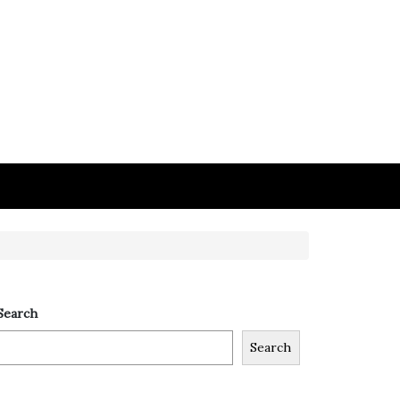
Search
Search