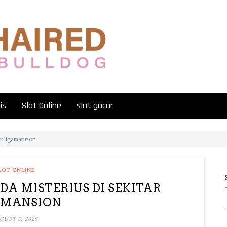
is
Slot Online
slot gacor
ar ligamansion
LOT ONLINE
DA MISTERIUS DI SEKITAR
AMANSION
GUST 5, 2026