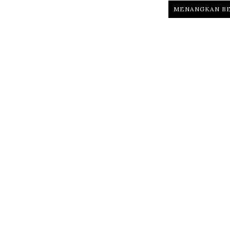
MENANGKAN BES