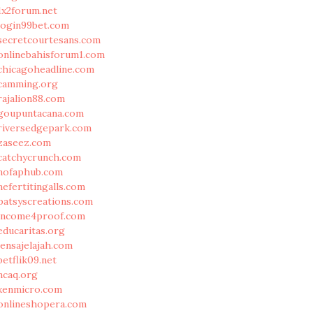
1x2forum.net
login99bet.com
secretcourtesans.com
onlinebahisforum1.com
chicagoheadline.com
camming.org
rajalion88.com
goupuntacana.com
riversedgepark.com
zaseez.com
catchycrunch.com
nofaphub.com
nefertitingalls.com
patsyscreations.com
income4proof.com
educaritas.org
lensajelajah.com
betflik09.net
ncaq.org
xenmicro.com
onlineshopera.com