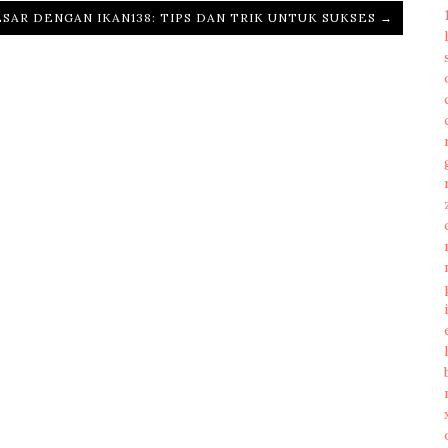
AR DENGAN IKAN138: TIPS DAN TRIK UNTUK SUKSES →