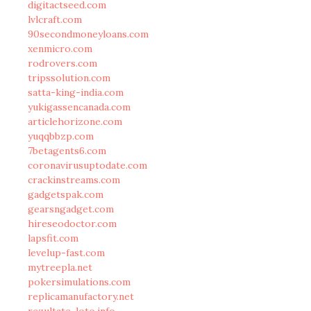
digitactseed.com
lvlcraft.com
90secondmoneyloans.com
xenmicro.com
rodrovers.com
tripssolution.com
satta-king-india.com
yukigassencanada.com
articlehorizone.com
yuqqbbzp.com
7betagents6.com
coronavirusuptodate.com
crackinstreams.com
gadgetspak.com
gearsngadget.com
hireseodoctor.com
lapsfit.com
levelup-fast.com
mytreepla.net
pokersimulations.com
replicamanufactory.net
rezultate-loto.info