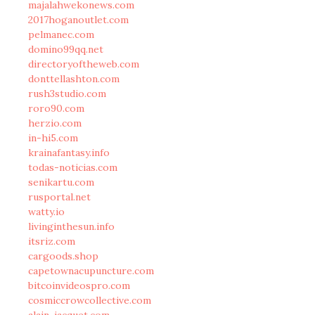
majalahwekonews.com
2017hoganoutlet.com
pelmanec.com
domino99qq.net
directoryoftheweb.com
donttellashton.com
rush3studio.com
roro90.com
herzio.com
in-hi5.com
krainafantasy.info
todas-noticias.com
senikartu.com
rusportal.net
watty.io
livinginthesun.info
itsriz.com
cargoods.shop
capetownacupuncture.com
bitcoinvideospro.com
cosmiccrowcollective.com
alain-jacquet.com