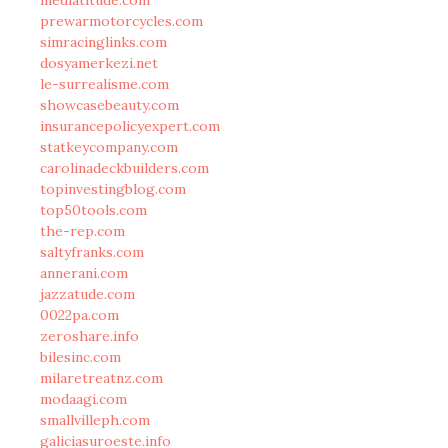
prewarmotorcycles.com
simracinglinks.com
dosyamerkezi.net
le-surrealisme.com
showcasebeauty.com
insurancepolicyexpert.com
statkeycompany.com
carolinadeckbuilders.com
topinvestingblog.com
top50tools.com
the-rep.com
saltyfranks.com
annerani.com
jazzatude.com
0022pa.com
zeroshare.info
bilesinc.com
milaretreatnz.com
modaagi.com
smallvilleph.com
galiciasuroeste.info