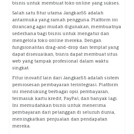
bisnis untuk membuat toko online yang sukses.
Salah satu fitur utama Jangkar55 adalah
antarmuka yang ramah pengguna. Platform ini
dirancang agar mudah digunakan, membuatnya
sederhana bagi bisnis untuk mengatur dan
mengelola toko online mereka. Dengan
fungsionalitas drag-and-drop dan templat yang
dapat disesuaikan, bisnis dapat membuat situs
web yang tampak profesional dalam waktu
singkat.
Fitur inovatif lain dari Jangkar55 adalah sistem
pemrosesan pembayaran terintegrasi. Platform
ini mendukung berbagai opsi pembayaran,
termasuk kartu kredit, PayPal, dan banyak lagi.
Ini memudahkan bisnis untuk menerima
pembayaran dari pelanggan di seluruh dunia,
meningkatkan penjualan dan pendapatan
mereka.