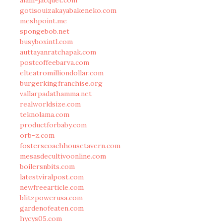
gotisouizakayabakeneko.com
meshpoint.me
spongebob.net
busyboxintl.com
auttayanratchapak.com
postcoffeebarva.com
elteatromilliondollar.com
burgerkingfranchise.org
vallarpadathamma.net
realworldsize.com
teknolama.com
productforbaby.com
orb-z.com
fosterscoachhousetavern.com
mesasdecultivoonline.com
boilersnbits.com
latestviralpost.com
newfreearticle.com
blitzpowerusa.com
gardenofeaten.com
hycys05.com