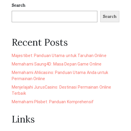
Search
Search
Recent Posts
Majestibet: Panduan Utama untuk Taruhan Online
Memahami Saung4D: Masa Depan Game Online
Memahami Ahlicasino: Panduan Utama Anda untuk
Permainan Online
Menjelajahi JurusCasino: Destinasi Permainan Online
Terbaik
Memahami Plisbet: Panduan Komprehensif
Links