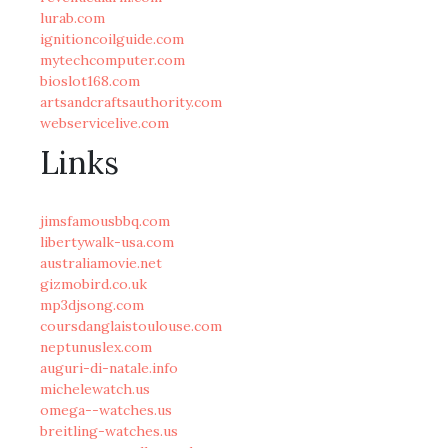
lurab.com
ignitioncoilguide.com
mytechcomputer.com
bioslot168.com
artsandcraftsauthority.com
webservicelive.com
Links
jimsfamousbbq.com
libertywalk-usa.com
australiamovie.net
gizmobird.co.uk
mp3djsong.com
coursdanglaistoulouse.com
neptunuslex.com
auguri-di-natale.info
michelewatch.us
omega--watches.us
breitling-watches.us