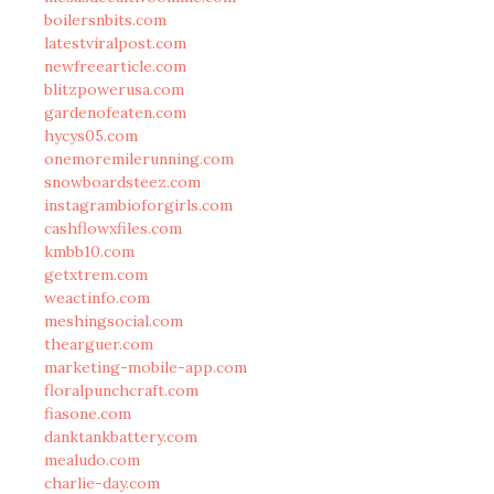
boilersnbits.com
latestviralpost.com
newfreearticle.com
blitzpowerusa.com
gardenofeaten.com
hycys05.com
onemoremilerunning.com
snowboardsteez.com
instagrambioforgirls.com
cashflowxfiles.com
kmbb10.com
getxtrem.com
weactinfo.com
meshingsocial.com
thearguer.com
marketing-mobile-app.com
floralpunchcraft.com
fiasone.com
danktankbattery.com
mealudo.com
charlie-day.com