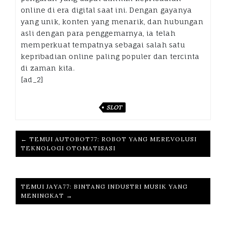
online di era digital saat ini. Dengan gayanya
yang unik, konten yang menarik, dan hubungan
asli dengan para penggemarnya, ia telah
memperkuat tempatnya sebagai salah satu
kepribadian online paling populer dan tercinta
di zaman kita.
[ad_2]
SLOT
← TEMUI AUTOBOT77: ROBOT YANG MEREVOLUSI
TEKNOLOGI OTOMATISASI
TEMUI JAYA77: BINTANG INDUSTRI MUSIK YANG
MENINGKAT →