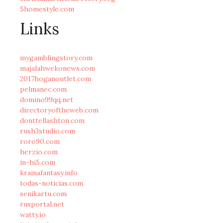
5homestyle.com
Links
mygamblingstory.com
majalahwekonews.com
2017hoganoutlet.com
pelmanec.com
domino99qq.net
directoryoftheweb.com
donttellashton.com
rush3studio.com
roro90.com
herzio.com
in-hi5.com
krainafantasy.info
todas-noticias.com
senikartu.com
rusportal.net
watty.io