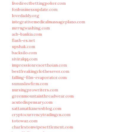
livedirectbettingpoker.com
foxbusinessupdate.com
lovedaddy.org
integrativemedicalmassageplano.com
mrrugwashing.com
acb-bankia.com
flash-es.net
upshak.com
backsilo.com
siviralqq.com
impressionresorthoian.com
bestfreakingclothesever.com
falling-film-evaporator.com
sumuslawfirm.com
nursingprowriters.com
greenmountainthreadwear.com
acutedispensary.com
sattamatkanewsblog.com
cryptocurrencytradingcn.com
totowaz.com
charlestonwipesettlement.com