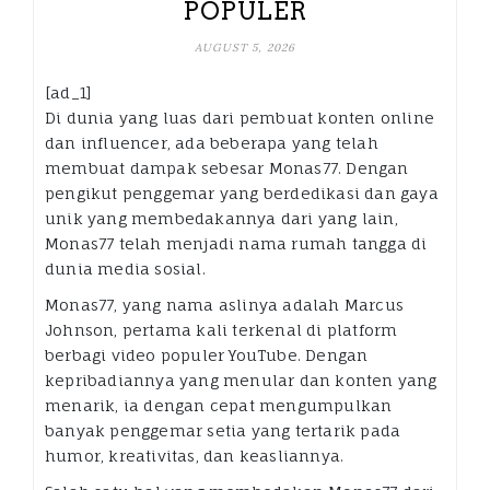
POPULER
AUGUST 5, 2026
[ad_1]
Di dunia yang luas dari pembuat konten online
dan influencer, ada beberapa yang telah
membuat dampak sebesar Monas77. Dengan
pengikut penggemar yang berdedikasi dan gaya
unik yang membedakannya dari yang lain,
Monas77 telah menjadi nama rumah tangga di
dunia media sosial.
Monas77, yang nama aslinya adalah Marcus
Johnson, pertama kali terkenal di platform
berbagi video populer YouTube. Dengan
kepribadiannya yang menular dan konten yang
menarik, ia dengan cepat mengumpulkan
banyak penggemar setia yang tertarik pada
humor, kreativitas, dan keasliannya.