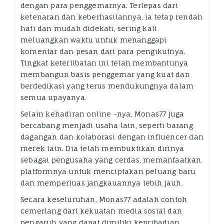
dengan para penggemarnya. Terlepas dari
ketenaran dan keberhasilannya, ia tetap rendah
hati dan mudah didekati, sering kali
meluangkan waktu untuk menanggapi
komentar dan pesan dari para pengikutnya.
Tingkat keterlibatan ini telah membantunya
membangun basis penggemar yang kuat dan
berdedikasi yang terus mendukungnya dalam
semua upayanya.
Selain kehadiran online -nya, Monas77 juga
bercabang menjadi usaha lain, seperti barang
dagangan dan kolaborasi dengan influencer dan
merek lain. Dia telah membuktikan dirinya
sebagai pengusaha yang cerdas, memanfaatkan
platformnya untuk menciptakan peluang baru
dan memperluas jangkauannya lebih jauh.
Secara keseluruhan, Monas77 adalah contoh
cemerlang dari kekuatan media sosial dan
pengaruh yang dapat dimiliki kepribadian