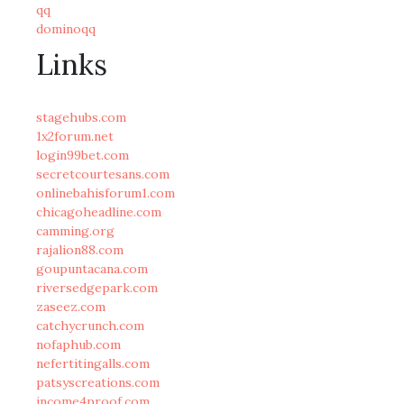
qq
dominoqq
Links
stagehubs.com
1x2forum.net
login99bet.com
secretcourtesans.com
onlinebahisforum1.com
chicagoheadline.com
camming.org
rajalion88.com
goupuntacana.com
riversedgepark.com
zaseez.com
catchycrunch.com
nofaphub.com
nefertitingalls.com
patsyscreations.com
income4proof.com