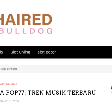
is
Slot Online
slot gacor
Musik Terbaru
LOT ONLINE
 POP77: TREN MUSIK TERBARU
GUST 5, 2026