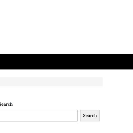
Search
Search