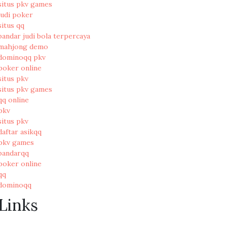
situs pkv games
judi poker
situs qq
bandar judi bola terpercaya
mahjong demo
dominoqq pkv
poker online
situs pkv
situs pkv games
qq online
pkv
situs pkv
daftar asikqq
pkv games
bandarqq
poker online
qq
dominoqq
Links