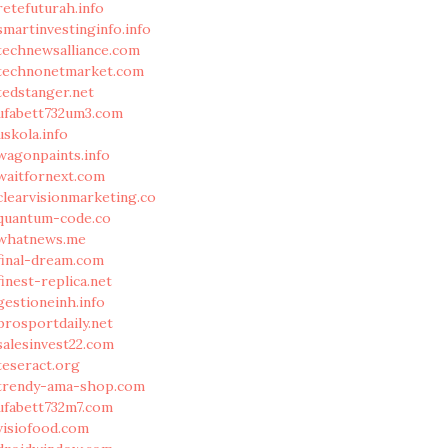
retefuturah.info
smartinvestinginfo.info
technewsalliance.com
technonetmarket.com
tedstanger.net
ufabett732um3.com
uskola.info
wagonpaints.info
waitfornext.com
clearvisionmarketing.co
quantum-code.co
whatnews.me
final-dream.com
finest-replica.net
gestioneinh.info
prosportdaily.net
salesinvest22.com
teseract.org
trendy-ama-shop.com
ufabett732m7.com
visiofood.com