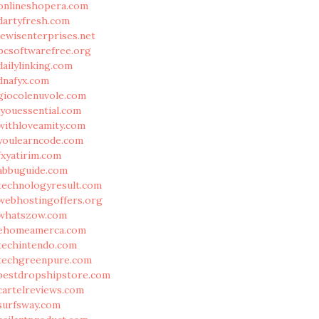
onlineshopera.com
dartyfresh.com
lewisenterprises.net
pcsoftwarefree.org
dailylinking.com
dnafyx.com
giocolenuvole.com
iyouessential.com
withloveamity.com
youlearncode.com
fxyatirim.com
abbuguide.com
technologyresult.com
webhostingoffers.org
whatszow.com
ehomeamerca.com
techintendo.com
techgreenpure.com
bestdropshipstore.com
cartelreviews.com
surfsway.com