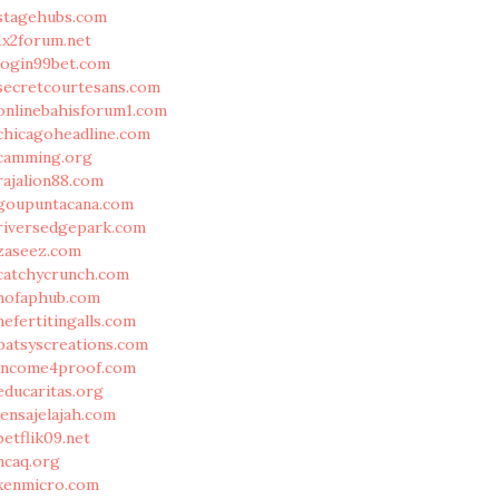
stagehubs.com
1x2forum.net
login99bet.com
secretcourtesans.com
onlinebahisforum1.com
chicagoheadline.com
camming.org
rajalion88.com
goupuntacana.com
riversedgepark.com
zaseez.com
catchycrunch.com
nofaphub.com
nefertitingalls.com
patsyscreations.com
income4proof.com
educaritas.org
lensajelajah.com
betflik09.net
ncaq.org
xenmicro.com