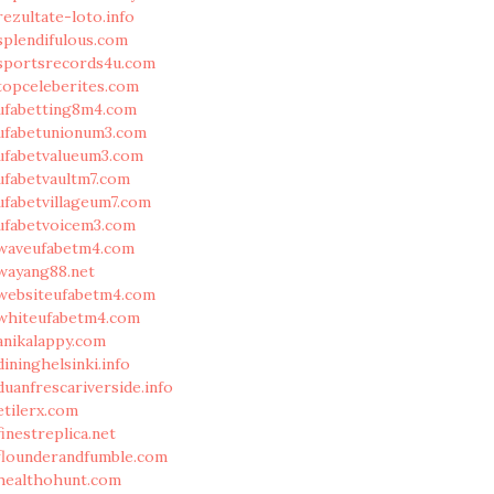
rezultate-loto.info
splendifulous.com
sportsrecords4u.com
topceleberites.com
ufabetting8m4.com
ufabetunionum3.com
ufabetvalueum3.com
ufabetvaultm7.com
ufabetvillageum7.com
ufabetvoicem3.com
waveufabetm4.com
wayang88.net
websiteufabetm4.com
whiteufabetm4.com
anikalappy.com
dininghelsinki.info
duanfrescariverside.info
etilerx.com
finestreplica.net
flounderandfumble.com
healthohunt.com