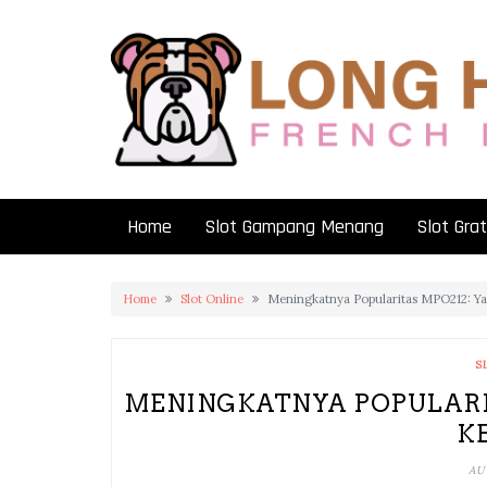
Skip
to
content
Home
Slot Gampang Menang
Slot Grat
Home
Slot Online
Meningkatnya Popularitas MPO212: Ya
S
MENINGKATNYA POPULARIT
K
AU