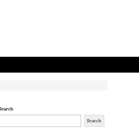
Search
Search