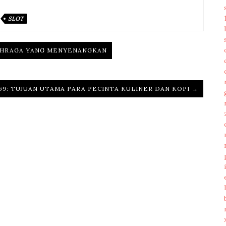
SLOT
LAHRAGA YANG MENYENANGKAN
69: TUJUAN UTAMA PARA PECINTA KULINER DAN KOPI →