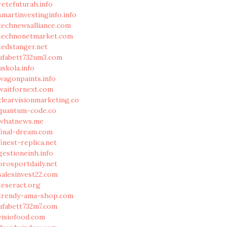
retefuturah.info
smartinvestinginfo.info
technewsalliance.com
technonetmarket.com
tedstanger.net
ufabett732um3.com
uskola.info
wagonpaints.info
waitfornext.com
clearvisionmarketing.co
quantum-code.co
whatnews.me
final-dream.com
finest-replica.net
gestioneinh.info
prosportdaily.net
salesinvest22.com
teseract.org
trendy-ama-shop.com
ufabett732m7.com
visiofood.com