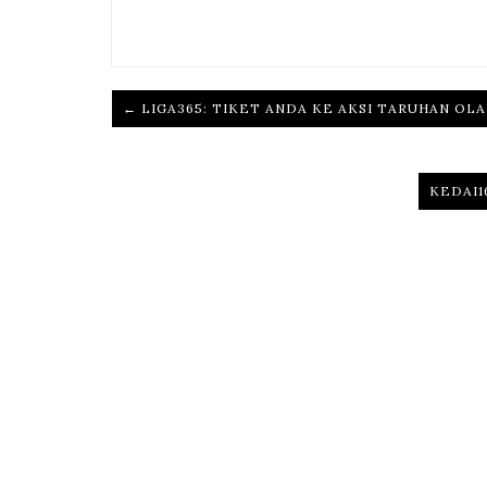
← LIGA365: TIKET ANDA KE AKSI TARUHAN O
KEDAI1