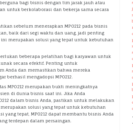
 berguna bagi bisnis dengan tim jarak jauh atau
an untuk berkolaborasi dan bekerja sama secara
atikan sebelum menerapkan MPO212 pada bisnis
kan, baik dari segi waktu dan uang, jadi penting
ini merupakan solusi yang tepat untuk kebutuhan
erlukan beberapa pelatihan bagi karyawan untuk
nak secara efektif. Penting untuk
im Anda dan memastikan bahwa mereka
ar berhasil mengadopsi MPO212.
itas MPO212 merupakan bukti meningkatnya
ien di dunia bisnis saat ini. Jika Anda
2 dalam bisnis Anda, pastikan untuk melakukan
i merupakan solusi yang tepat untuk kebutuhan
i yang tepat, MPO212 dapat membantu bisnis Anda
yang terdepan dalam persaingan.