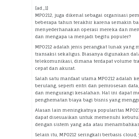
[ad_1]
MPO212, juga dikenal sebagai organisasi pe
beberapa tahun terakhir karena semakin b
menyederhanakan operasi mereka dan menin
dan mengapa ia menjadi begitu populer?
MPO212 adalah jenis perangkat lunak yang
transaksi sekaligus. Biasanya digunakan da
telekomunikasi, dimana terdapat volume tra
cepat dan akurat.
Salah satu manfaat utama MPO212 adalah 
berulang, seperti entri dan pemrosesan da
dan mengurangi kesalahan. Hal ini dapat m
penghematan biaya bagi bisnis yang mengg
Alasan lain meningkatnya popularitas MPO212 
dapat disesuaikan untuk memenuhi kebutuhan
dengan sistem yang ada atau menambahkan f
Selain itu, MPO212 seringkali berbasis clou