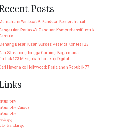
Recent Posts
Memahami Winlose99: Panduan Komprehensif
Pengertian Parlay4D: Panduan Komprehensif untuk
Pemula
Menang Besar: Kisah Sukses Peserta Kontes123
Dari Streaming hingga Gaming: Bagaimana
Ombak123 Mengubah Lanskap Digital
Dari Havana ke Hollywood: Perjalanan Republik77
Links
situs pkv
situs pkv games
situs pkv
judi qq
pkv bandarqq