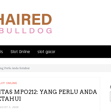
is
Slot Online
slot gacor
ng Perlu Anda Ketahui
LOT ONLINE
AS MPO212: YANG PERLU ANDA
ETAHUI
GUST 5, 2026