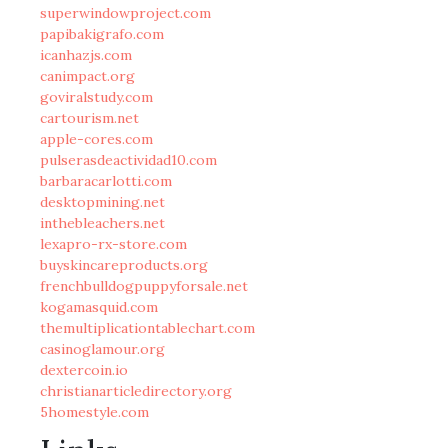
superwindowproject.com
papibakigrafo.com
icanhazjs.com
canimpact.org
goviralstudy.com
cartourism.net
apple-cores.com
pulserasdeactividad10.com
barbaracarlotti.com
desktopmining.net
inthebleachers.net
lexapro-rx-store.com
buyskincareproducts.org
frenchbulldogpuppyforsale.net
kogamasquid.com
themultiplicationtablechart.com
casinoglamour.org
dextercoin.io
christianarticledirectory.org
5homestyle.com