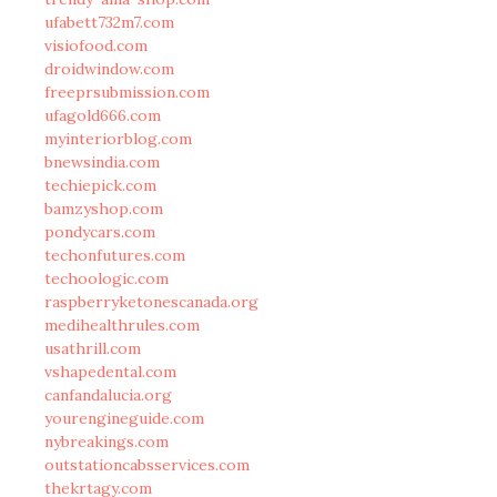
ufabett732m7.com
visiofood.com
droidwindow.com
freeprsubmission.com
ufagold666.com
myinteriorblog.com
bnewsindia.com
techiepick.com
bamzyshop.com
pondycars.com
techonfutures.com
techoologic.com
raspberryketonescanada.org
medihealthrules.com
usathrill.com
vshapedental.com
canfandalucia.org
yourengineguide.com
nybreakings.com
outstationcabsservices.com
thekrtagy.com