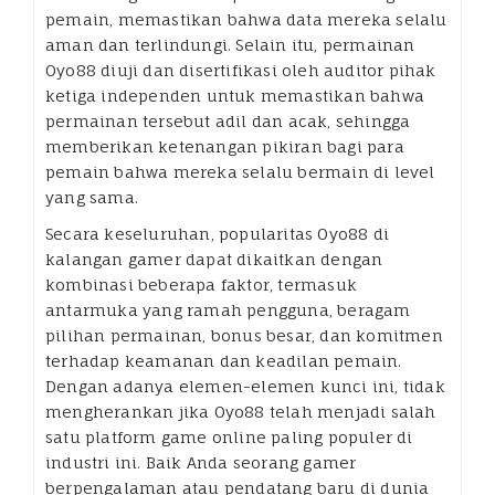
pemain, memastikan bahwa data mereka selalu
aman dan terlindungi. Selain itu, permainan
Oyo88 diuji dan disertifikasi oleh auditor pihak
ketiga independen untuk memastikan bahwa
permainan tersebut adil dan acak, sehingga
memberikan ketenangan pikiran bagi para
pemain bahwa mereka selalu bermain di level
yang sama.
Secara keseluruhan, popularitas Oyo88 di
kalangan gamer dapat dikaitkan dengan
kombinasi beberapa faktor, termasuk
antarmuka yang ramah pengguna, beragam
pilihan permainan, bonus besar, dan komitmen
terhadap keamanan dan keadilan pemain.
Dengan adanya elemen-elemen kunci ini, tidak
mengherankan jika Oyo88 telah menjadi salah
satu platform game online paling populer di
industri ini. Baik Anda seorang gamer
berpengalaman atau pendatang baru di dunia