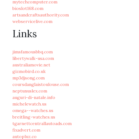
mytechcomputer.com
bioslot168.com
artsandcraftsauthority.com
webservicelive.com
Links
jimsfamousbbq.com
libertywalk-usa.com
australiamovie.net
gizmobird.co.uk
mp3djsong.com
coursdanglaistoulouse.com
neptunuslex.com
auguri-di-natale.info
michelewatch.us
omega--watches.us
breitling-watches.us
tgarnettcentrallautoads.com
fixadvert.com
autopluz.co