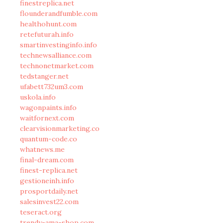
finestreplica.net
flounderandfumble.com
healthohunt.com
retefuturah.info
smartinvestinginfo.info
technewsalliance.com
technonetmarket.com
tedstanger.net
ufabett732um3.com
uskola.info
wagonpaints.info
waitfornext.com
clearvisionmarketing.co
quantum-code.co
whatnews.me
final-dream.com
finest-replica.net
gestioneinh.info
prosportdaily.net
salesinvest22.com
teseract.org
trendy-ama-shop.com