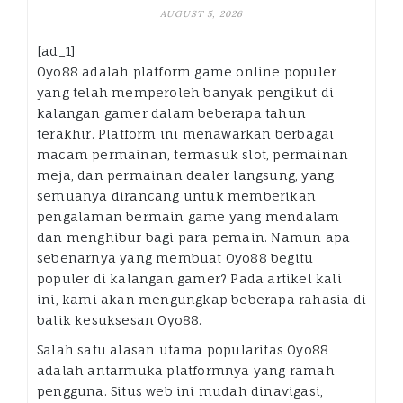
AUGUST 5, 2026
[ad_1]
Oyo88 adalah platform game online populer
yang telah memperoleh banyak pengikut di
kalangan gamer dalam beberapa tahun
terakhir. Platform ini menawarkan berbagai
macam permainan, termasuk slot, permainan
meja, dan permainan dealer langsung, yang
semuanya dirancang untuk memberikan
pengalaman bermain game yang mendalam
dan menghibur bagi para pemain. Namun apa
sebenarnya yang membuat Oyo88 begitu
populer di kalangan gamer? Pada artikel kali
ini, kami akan mengungkap beberapa rahasia di
balik kesuksesan Oyo88.
Salah satu alasan utama popularitas Oyo88
adalah antarmuka platformnya yang ramah
pengguna. Situs web ini mudah dinavigasi,