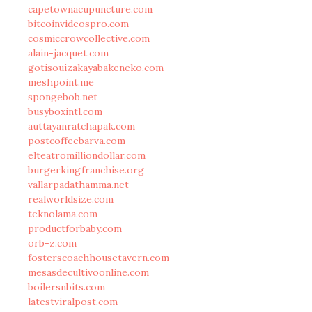
capetownacupuncture.com
bitcoinvideospro.com
cosmiccrowcollective.com
alain-jacquet.com
gotisouizakayabakeneko.com
meshpoint.me
spongebob.net
busyboxintl.com
auttayanratchapak.com
postcoffeebarva.com
elteatromilliondollar.com
burgerkingfranchise.org
vallarpadathamma.net
realworldsize.com
teknolama.com
productforbaby.com
orb-z.com
fosterscoachhousetavern.com
mesasdecultivoonline.com
boilersnbits.com
latestviralpost.com