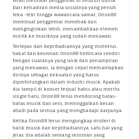
telah memikat penggemar di seluruh dunia.
Dari kehadiran media sosialnya yang penuh
teka -teki hingga wawancara samar, Orion88
membuat penggemar menebak dan
menginginkan lebih, menambahkan elemen
mistik ke musiknya yang sudah menawan.
Terlepas dari kepribadiannya yang misterius,
bakat dan kesenian Orion88 berbicara sendiri.
Dengan suaranya yang unik dan penampilan
yang menawan, ia dengan cepat memantapkan
dirinya sebagai kekuatan yang harus
diperhitungkan dalam industri musik. Apakah
dia tampil di konser terjual habis atau merilis
single baru, Orion88 terus mendorong batas-
batas musik dan seni, meninggalkan kesan
abadi pada semua yang menghadapi karyanya.
Ketika Orion88 terus mengungkap misteri di
balik musik dan kepribadiannya, satu hal yang
jelas: dia adalah seorang seniman yang