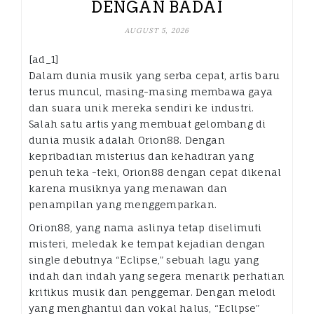
DENGAN BADAI
AUGUST 5, 2026
[ad_1]
Dalam dunia musik yang serba cepat, artis baru
terus muncul, masing-masing membawa gaya
dan suara unik mereka sendiri ke industri.
Salah satu artis yang membuat gelombang di
dunia musik adalah Orion88. Dengan
kepribadian misterius dan kehadiran yang
penuh teka -teki, Orion88 dengan cepat dikenal
karena musiknya yang menawan dan
penampilan yang menggemparkan.
Orion88, yang nama aslinya tetap diselimuti
misteri, meledak ke tempat kejadian dengan
single debutnya “Eclipse,” sebuah lagu yang
indah dan indah yang segera menarik perhatian
kritikus musik dan penggemar. Dengan melodi
yang menghantui dan vokal halus, “Eclipse”