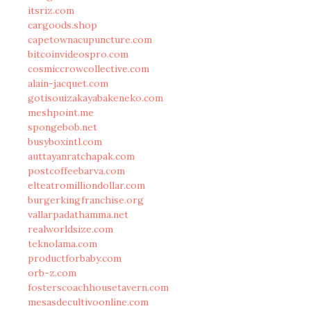
itsriz.com
cargoods.shop
capetownacupuncture.com
bitcoinvideospro.com
cosmiccrowcollective.com
alain-jacquet.com
gotisouizakayabakeneko.com
meshpoint.me
spongebob.net
busyboxintl.com
auttayanratchapak.com
postcoffeebarva.com
elteatromilliondollar.com
burgerkingfranchise.org
vallarpadathamma.net
realworldsize.com
teknolama.com
productforbaby.com
orb-z.com
fosterscoachhousetavern.com
mesasdecultivoonline.com