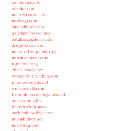
zeroshare.info
bilesinc.com
milaretreatnz.com
modaagi.com
smallvilleph.com
galiciasuroeste.info
batallasdeguerra.com
dregstudios.com
neatstuffhelpskids.org
moraessoccer.com
forochile.org
chart-track.com
wonderfultraveling.com
promocioname.net
wimaxworld.com
freeonlinecricketgames.net
bestcashing.biz
firerestrictions.us
archiesbrooklyn.com
muambeiros.net
infozblog.com