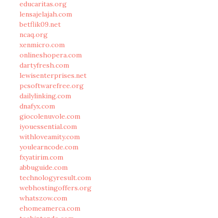
educaritas.org
lensajelajah.com
betflik09.net
ncaq.org
xenmicro.com
onlineshopera.com
dartyfresh.com
lewisenterprises.net
pcsoftwarefree.org
dailylinking.com
dnafyx.com
giocolenuvole.com
iyouessential.com
withloveamity.com
youlearncode.com
fxyatirim.com
abbuguide.com
technologyresult.com
webhostingoffers.org
whatszow.com
ehomeamerca.com