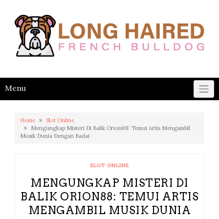
Skip
to
content
Menu
Home
Slot Online
Mengungkap Misteri Di Balik Orion88: Temui Artis Mengambil
Musik Dunia Dengan Badai
SLOT ONLINE
MENGUNGKAP MISTERI DI
BALIK ORION88: TEMUI ARTIS
MENGAMBIL MUSIK DUNIA