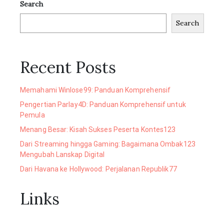
Search
Search
Recent Posts
Memahami Winlose99: Panduan Komprehensif
Pengertian Parlay4D: Panduan Komprehensif untuk
Pemula
Menang Besar: Kisah Sukses Peserta Kontes123
Dari Streaming hingga Gaming: Bagaimana Ombak123
Mengubah Lanskap Digital
Dari Havana ke Hollywood: Perjalanan Republik77
Links