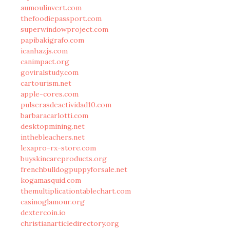
aumoulinvert.com
thefoodiepassport.com
superwindowproject.com
papibakigrafo.com
icanhazjs.com
canimpact.org
goviralstudy.com
cartourism.net
apple-cores.com
pulserasdeactividad10.com
barbaracarlotti.com
desktopmining.net
inthebleachers.net
lexapro-rx-store.com
buyskincareproducts.org
frenchbulldogpuppyforsale.net
kogamasquid.com
themultiplicationtablechart.com
casinoglamour.org
dextercoin.io
christianarticledirectory.org