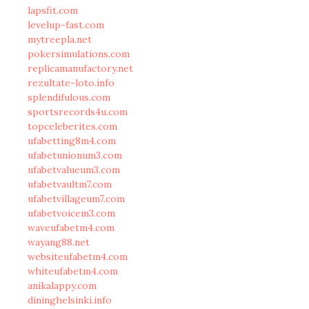
lapsfit.com
levelup-fast.com
mytreepla.net
pokersimulations.com
replicamanufactory.net
rezultate-loto.info
splendifulous.com
sportsrecords4u.com
topceleberites.com
ufabetting8m4.com
ufabetunionum3.com
ufabetvalueum3.com
ufabetvaultm7.com
ufabetvillageum7.com
ufabetvoicem3.com
waveufabetm4.com
wayang88.net
websiteufabetm4.com
whiteufabetm4.com
anikalappy.com
dininghelsinki.info