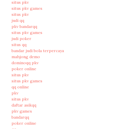
situs pkv
situs pkv games
situs pkv
judi qq
pkv bandarqq
situs pkv games
judi poker
situs qq
bandar judi bola terpercaya
mahjong demo
dominoqq pkv
poker online
situs pkv
situs pkv games
qq online
pkv
situs pkv
daftar asikqq
pkv games
bandarqq
poker online