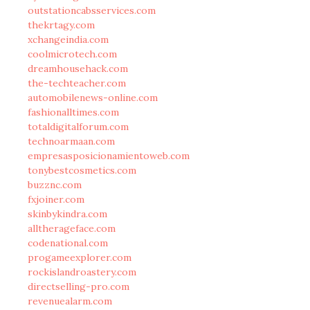
outstationcabsservices.com
thekrtagy.com
xchangeindia.com
coolmicrotech.com
dreamhousehack.com
the-techteacher.com
automobilenews-online.com
fashionalltimes.com
totaldigitalforum.com
technoarmaan.com
empresasposicionamientoweb.com
tonybestcosmetics.com
buzznc.com
fxjoiner.com
skinbykindra.com
alltherageface.com
codenational.com
progameexplorer.com
rockislandroastery.com
directselling-pro.com
revenuealarm.com