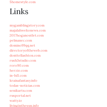
5homestyle.com
Links
mygamblingstory.com
majalahwekonews.com
2017hoganoutlet.com
pelmanec.com
domino99qq.net
directoryoftheweb.com
donttellashton.com
rush3studio.com
roro90.com
herzio.com
in-hi5.com
krainafantasy.info
todas-noticias.com
senikartu.com
rusportal.net
watty.io
livinginthesun.info