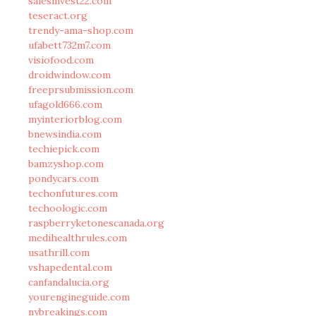
salesinvest22.com
teseract.org
trendy-ama-shop.com
ufabett732m7.com
visiofood.com
droidwindow.com
freeprsubmission.com
ufagold666.com
myinteriorblog.com
bnewsindia.com
techiepick.com
bamzyshop.com
pondycars.com
techonfutures.com
techoologic.com
raspberryketonescanada.org
medihealthrules.com
usathrill.com
vshapedental.com
canfandalucia.org
yourengineguide.com
nybreakings.com