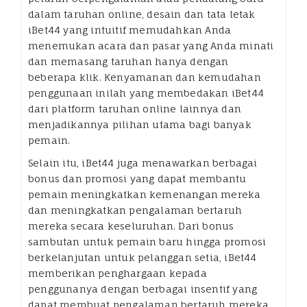
dalam taruhan online, desain dan tata letak
iBet44 yang intuitif memudahkan Anda
menemukan acara dan pasar yang Anda minati
dan memasang taruhan hanya dengan
beberapa klik. Kenyamanan dan kemudahan
penggunaan inilah yang membedakan iBet44
dari platform taruhan online lainnya dan
menjadikannya pilihan utama bagi banyak
pemain.
Selain itu, iBet44 juga menawarkan berbagai
bonus dan promosi yang dapat membantu
pemain meningkatkan kemenangan mereka
dan meningkatkan pengalaman bertaruh
mereka secara keseluruhan. Dari bonus
sambutan untuk pemain baru hingga promosi
berkelanjutan untuk pelanggan setia, iBet44
memberikan penghargaan kepada
penggunanya dengan berbagai insentif yang
dapat membuat pengalaman bertaruh mereka