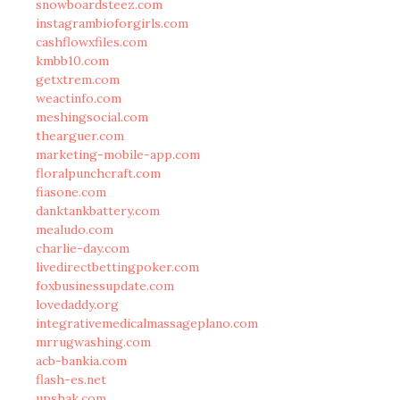
snowboardsteez.com
instagrambioforgirls.com
cashflowxfiles.com
kmbb10.com
getxtrem.com
weactinfo.com
meshingsocial.com
thearguer.com
marketing-mobile-app.com
floralpunchcraft.com
fiasone.com
danktankbattery.com
mealudo.com
charlie-day.com
livedirectbettingpoker.com
foxbusinessupdate.com
lovedaddy.org
integrativemedicalmassageplano.com
mrrugwashing.com
acb-bankia.com
flash-es.net
upshak.com