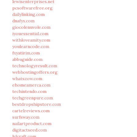
lewisenterprises.net
pcsoftwarefree.org
dailylinking.com
dnafyx.com
giocolenuvole.com
iyouessential.com
withloveamity.com
youlearncode.com
fxyatirim.com
abbuguide.com
technologyresult.com
webhostingoffers.org
whatszow.com
ehomeamerca.com
techintendo.com
techgreenpure.com
bestdropshipstore.com
cartelreviews.com
surfsway.com
nailartproduct.com
digitactseed.com
lvlcraft.com