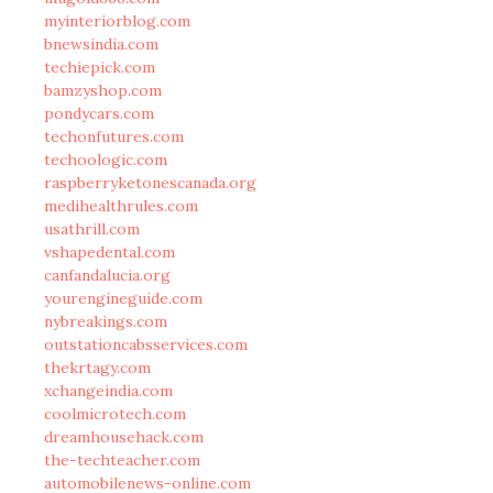
myinteriorblog.com
bnewsindia.com
techiepick.com
bamzyshop.com
pondycars.com
techonfutures.com
techoologic.com
raspberryketonescanada.org
medihealthrules.com
usathrill.com
vshapedental.com
canfandalucia.org
yourengineguide.com
nybreakings.com
outstationcabsservices.com
thekrtagy.com
xchangeindia.com
coolmicrotech.com
dreamhousehack.com
the-techteacher.com
automobilenews-online.com