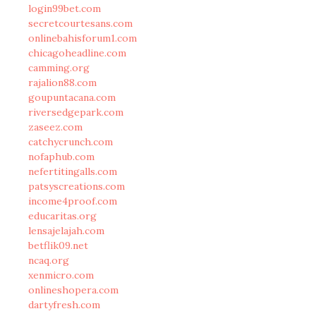
login99bet.com
secretcourtesans.com
onlinebahisforum1.com
chicagoheadline.com
camming.org
rajalion88.com
goupuntacana.com
riversedgepark.com
zaseez.com
catchycrunch.com
nofaphub.com
nefertitingalls.com
patsyscreations.com
income4proof.com
educaritas.org
lensajelajah.com
betflik09.net
ncaq.org
xenmicro.com
onlineshopera.com
dartyfresh.com