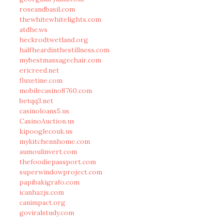
roseandbasil.com
thewhitewhitelights.com
atdhe.ws
heckrodtwetland.org
halfheardinthestillness.com
mybestmassagechair.com
ericreed.net
fluxetine.com
mobilecasino8760.com
betqq3.net
casinoloans5.us
CasinoAuction.us
kipooglecouk.us
mykitchennhome.com
aumoulinvert.com
thefoodiepassport.com
superwindowproject.com
papibakigrafo.com
icanhazjs.com
canimpact.org
goviralstudy.com