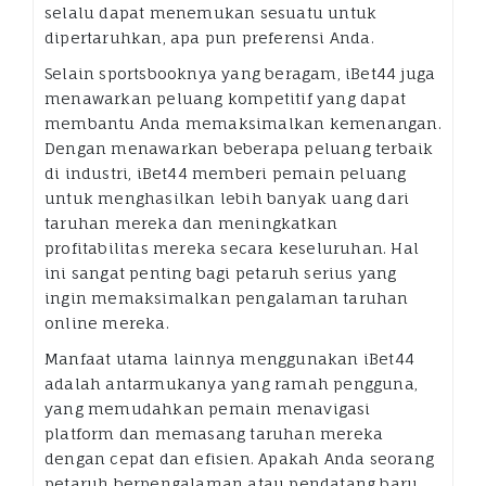
selalu dapat menemukan sesuatu untuk
dipertaruhkan, apa pun preferensi Anda.
Selain sportsbooknya yang beragam, iBet44 juga
menawarkan peluang kompetitif yang dapat
membantu Anda memaksimalkan kemenangan.
Dengan menawarkan beberapa peluang terbaik
di industri, iBet44 memberi pemain peluang
untuk menghasilkan lebih banyak uang dari
taruhan mereka dan meningkatkan
profitabilitas mereka secara keseluruhan. Hal
ini sangat penting bagi petaruh serius yang
ingin memaksimalkan pengalaman taruhan
online mereka.
Manfaat utama lainnya menggunakan iBet44
adalah antarmukanya yang ramah pengguna,
yang memudahkan pemain menavigasi
platform dan memasang taruhan mereka
dengan cepat dan efisien. Apakah Anda seorang
petaruh berpengalaman atau pendatang baru