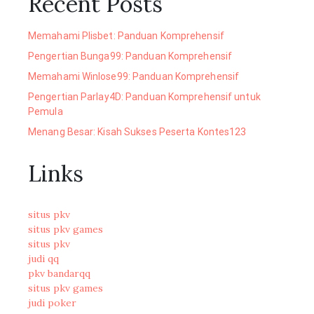
Recent Posts
Memahami Plisbet: Panduan Komprehensif
Pengertian Bunga99: Panduan Komprehensif
Memahami Winlose99: Panduan Komprehensif
Pengertian Parlay4D: Panduan Komprehensif untuk
Pemula
Menang Besar: Kisah Sukses Peserta Kontes123
Links
situs pkv
situs pkv games
situs pkv
judi qq
pkv bandarqq
situs pkv games
judi poker