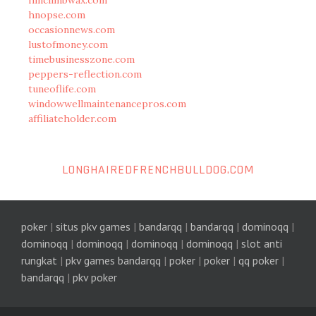
hnopse.com
occasionnews.com
lustofmoney.com
timebusinesszone.com
peppers-reflection.com
tuneoflife.com
windowwellmaintenancepros.com
affiliateholder.com
LONGHAIREDFRENCHBULLDOG.COM
poker
|
situs pkv games
|
bandarqq
|
bandarqq
|
dominoqq
|
dominoqq
|
dominoqq
|
dominoqq
|
dominoqq
|
slot anti
rungkat
|
pkv games bandarqq
|
poker
|
poker
|
qq poker
|
bandarqq
|
pkv poker