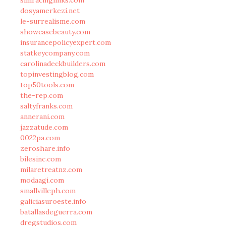
dosyamerkezi.net
le-surrealisme.com
showcasebeauty.com
insurancepolicyexpert.com
statkeycompany.com
carolinadeckbuilders.com
topinvestingblog.com
top50tools.com
the-rep.com
saltyfranks.com
annerani.com
jazzatude.com
0022pa.com
zeroshare.info
bilesinc.com
milaretreatnz.com
modaagi.com
smallvilleph.com
galiciasuroeste.info
batallasdeguerra.com
dregstudios.com