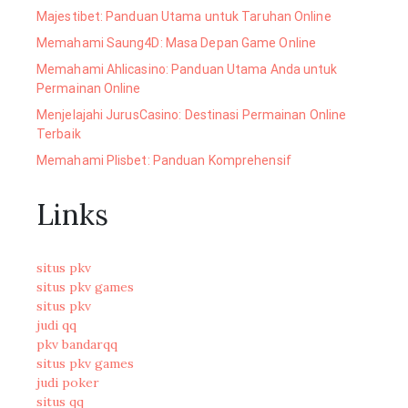
Majestibet: Panduan Utama untuk Taruhan Online
Memahami Saung4D: Masa Depan Game Online
Memahami Ahlicasino: Panduan Utama Anda untuk
Permainan Online
Menjelajahi JurusCasino: Destinasi Permainan Online
Terbaik
Memahami Plisbet: Panduan Komprehensif
Links
situs pkv
situs pkv games
situs pkv
judi qq
pkv bandarqq
situs pkv games
judi poker
situs qq