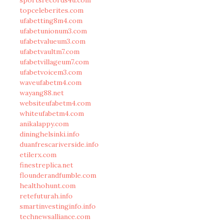
topceleberites.com
ufabetting8m4.com
ufabetunionum3.com
ufabetvalueum3.com
ufabetvaultm7.com
ufabetvillageum7.com
ufabetvoicem3.com
waveufabetm4.com
wayang88.net
websiteufabetm4.com
whiteufabetm4.com
anikalappy.com
dininghelsinki.info
duanfrescariverside.info
etilerx.com
finestreplica.net
flounderandfumble.com
healthohunt.com
retefuturah.info
smartinvestinginfo.info
technewsalliance.com