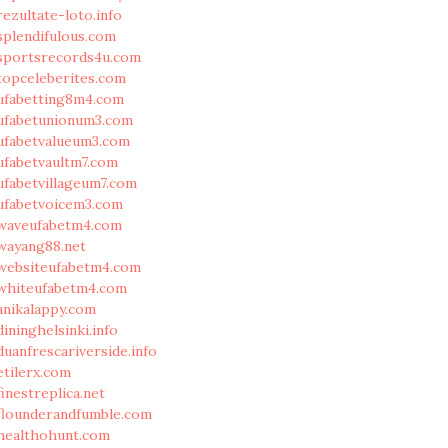
rezultate-loto.info
splendifulous.com
sportsrecords4u.com
topceleberites.com
ufabetting8m4.com
ufabetunionum3.com
ufabetvalueum3.com
ufabetvaultm7.com
ufabetvillageum7.com
ufabetvoicem3.com
waveufabetm4.com
wayang88.net
websiteufabetm4.com
whiteufabetm4.com
anikalappy.com
dininghelsinki.info
duanfrescariverside.info
etilerx.com
finestreplica.net
flounderandfumble.com
healthohunt.com