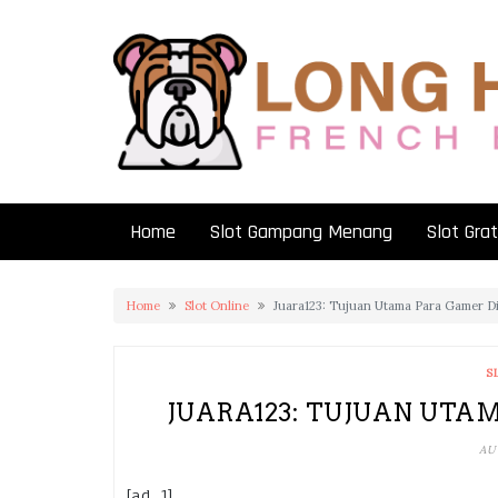
Skip
to
content
Home
Slot Gampang Menang
Slot Grat
Home
Slot Online
Juara123: Tujuan Utama Para Gamer 
S
JUARA123: TUJUAN UT
AU
[ad_1]