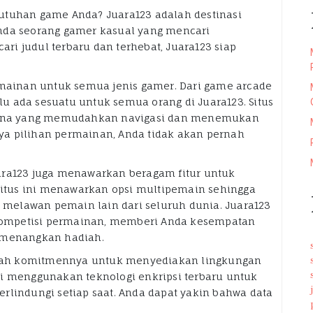
utuhan game Anda? Juara123 adalah destinasi
nda seorang gamer kasual yang mencari
i judul terbaru dan terhebat, Juara123 siap
ainan untuk semua jenis gamer. Dari game arcade
alu ada sesuatu untuk semua orang di Juara123. Situs
una yang memudahkan navigasi dan menemukan
a pilihan permainan, Anda tidak akan pernah
ara123 juga menawarkan beragam fitur untuk
tus ini menawarkan opsi multipemain sehingga
melawan pemain lain dari seluruh dunia. Juara123
ompetisi permainan, memberi Anda kesempatan
menangkan hadiah.
dalah komitmennya untuk menyediakan lingkungan
ni menggunakan teknologi enkripsi terbaru untuk
rlindungi setiap saat. Anda dapat yakin bahwa data