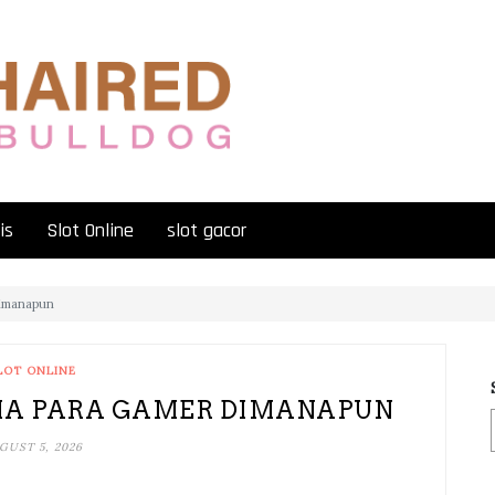
is
Slot Online
slot gacor
Dimanapun
LOT ONLINE
AMA PARA GAMER DIMANAPUN
GUST 5, 2026