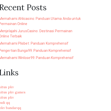
Recent Posts
Memahami Ahlicasino: Panduan Utama Anda untuk
Permainan Online
Menjelajahi JurusCasino: Destinasi Permainan
Online Terbaik
Memahami Plisbet: Panduan Komprehensif
Pengertian Bunga99: Panduan Komprehensif
Memahami Winlose99: Panduan Komprehensif
Links
situs pkv
situs pkv games
situs pkv
judi qq
pkv bandarqq