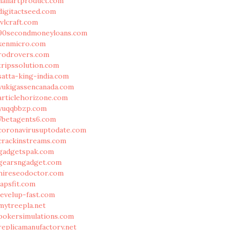
nailartproduct.com
digitactseed.com
lvlcraft.com
90secondmoneyloans.com
xenmicro.com
rodrovers.com
tripssolution.com
satta-king-india.com
yukigassencanada.com
articlehorizone.com
yuqqbbzp.com
7betagents6.com
coronavirusuptodate.com
crackinstreams.com
gadgetspak.com
gearsngadget.com
hireseodoctor.com
lapsfit.com
levelup-fast.com
mytreepla.net
pokersimulations.com
replicamanufactory.net