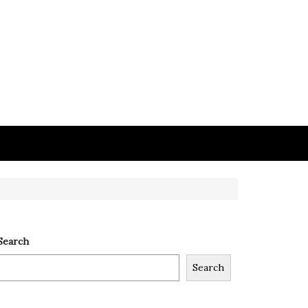
Search
Search