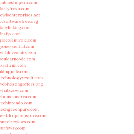
onlineshopera.com
dartyfresh.com
lewisenterprises.net
pcsoftwarefree.org
dailylinking.com
dnafyx.com
giocolenuvole.com
iyouessential.com
withloveamity.com
youlearncode.com
fxyatirim.com
abbuguide.com
technologyresult.com
webhostingoffers.org
whatszow.com
ehomeamerca.com
techintendo.com
techgreenpure.com
bestdropshipstore.com
cartelreviews.com
surfsway.com