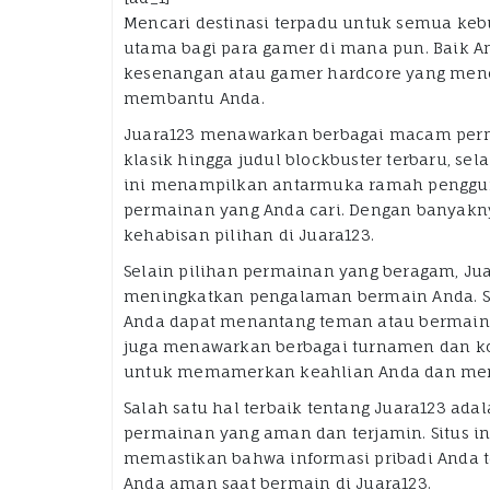
Mencari destinasi terpadu untuk semua keb
utama bagi para gamer di mana pun. Baik A
kesenangan atau gamer hardcore yang mencar
membantu Anda.
Juara123 menawarkan berbagai macam perm
klasik hingga judul blockbuster terbaru, sel
ini menampilkan antarmuka ramah pengg
permainan yang Anda cari. Dengan banyakny
kehabisan pilihan di Juara123.
Selain pilihan permainan yang beragam, Ju
meningkatkan pengalaman bermain Anda. Si
Anda dapat menantang teman atau bermain 
juga menawarkan berbagai turnamen dan k
untuk memamerkan keahlian Anda dan me
Salah satu hal terbaik tentang Juara123 a
permainan yang aman dan terjamin. Situs i
memastikan bahwa informasi pribadi Anda te
Anda aman saat bermain di Juara123.