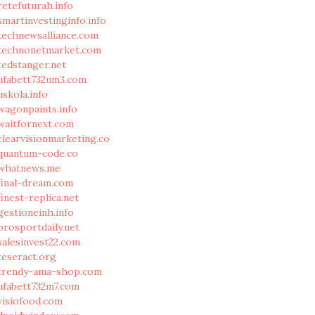
retefuturah.info
smartinvestinginfo.info
technewsalliance.com
technonetmarket.com
tedstanger.net
ufabett732um3.com
uskola.info
wagonpaints.info
waitfornext.com
clearvisionmarketing.co
quantum-code.co
whatnews.me
final-dream.com
finest-replica.net
gestioneinh.info
prosportdaily.net
salesinvest22.com
teseract.org
trendy-ama-shop.com
ufabett732m7.com
visiofood.com