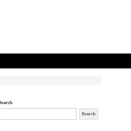
Search
Search