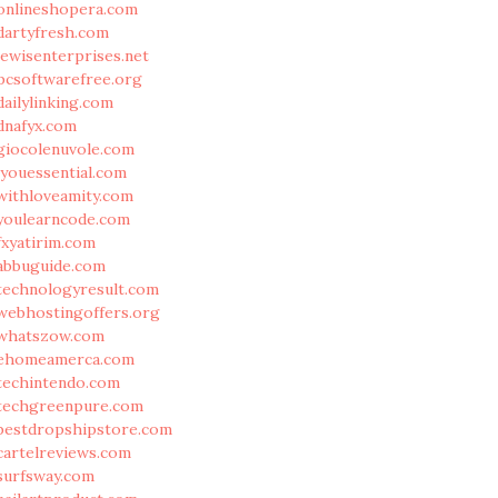
onlineshopera.com
dartyfresh.com
lewisenterprises.net
pcsoftwarefree.org
dailylinking.com
dnafyx.com
giocolenuvole.com
iyouessential.com
withloveamity.com
youlearncode.com
fxyatirim.com
abbuguide.com
technologyresult.com
webhostingoffers.org
whatszow.com
ehomeamerca.com
techintendo.com
techgreenpure.com
bestdropshipstore.com
cartelreviews.com
surfsway.com