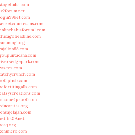
stagehubs.com
1x2forum.net
login99bet.com
secretcourtesans.com
onlinebahisforum1.com
chicagoheadline.com
camming.org
rajalion88.com
goupuntacana.com
riversedgepark.com
zaseez.com
catchycrunch.com
nofaphub.com
nefertitingalls.com
patsyscreations.com
income4proof.com
educaritas.org
lensajelajah.com
betflik09.net
ncaq.org
xenmicro.com