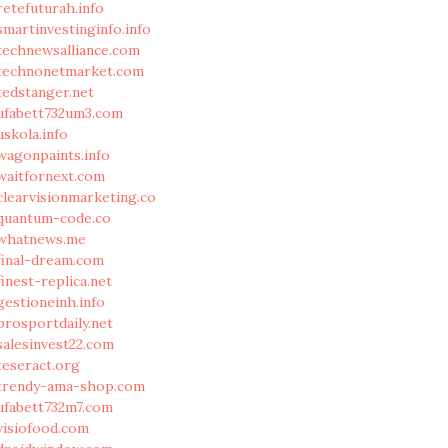
retefuturah.info
smartinvestinginfo.info
technewsalliance.com
technonetmarket.com
tedstanger.net
ufabett732um3.com
uskola.info
wagonpaints.info
waitfornext.com
clearvisionmarketing.co
quantum-code.co
whatnews.me
final-dream.com
finest-replica.net
gestioneinh.info
prosportdaily.net
salesinvest22.com
teseract.org
trendy-ama-shop.com
ufabett732m7.com
visiofood.com