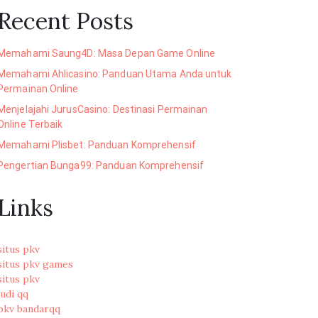
Recent Posts
Memahami Saung4D: Masa Depan Game Online
Memahami Ahlicasino: Panduan Utama Anda untuk
Permainan Online
Menjelajahi JurusCasino: Destinasi Permainan
Online Terbaik
Memahami Plisbet: Panduan Komprehensif
Pengertian Bunga99: Panduan Komprehensif
Links
situs pkv
situs pkv games
situs pkv
judi qq
pkv bandarqq