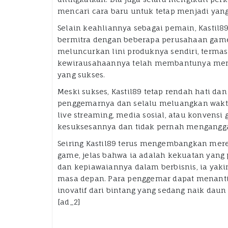
mencari cara baru untuk tetap menjadi yan
Selain keahliannya sebagai pemain, Kastil89 
bermitra dengan beberapa perusahaan ga
meluncurkan lini produknya sendiri, termas
kewirausahaannya telah membantunya meng
yang sukses.
Meski sukses, Kastil89 tetap rendah hati d
penggemarnya dan selalu meluangkan waktu
live streaming, media sosial, atau konvens
kesuksesannya dan tidak pernah mengang
Seiring Kastil89 terus mengembangkan mer
game, jelas bahwa ia adalah kekuatan yang 
dan kepiawaiannya dalam berbisnis, ia yaki
masa depan. Para penggemar dapat menanti
inovatif dari bintang yang sedang naik daun
[ad_2]