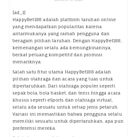
[ad_1]
HappyBet188 adalah platform taruhan online
yang mendapatkan popularitas karena
antarmukanya yang ramah pengguna dan
beragam pilihan taruhan. Dengan HappyBet188,
kemenangan selalu ada kemungkinannya,
berkat peluang kompetitif dan promosi
menariknya.
Salah satu fitur utama HappyBet188 adalah
pilihan olahraga dan acara yang luas untuk
dipertaruhkan. Dari olahraga populer seperti
sepak bola, bola basket, dan tenis hingga acara
khusus seperti eSports dan olahraga virtual,
selalu ada sesuatu untuk setiap jenis petaruh.
Variasi ini memastikan bahwa pengguna selalu
memiliki sesuatu untuk dipertaruhkan, apa pun
preferensi mereka.