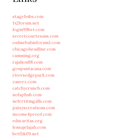
stagehubs.com
1x2forum.net
login99bet.com
secretcourtesans.com
onlinebahisforum1.com
chicagoheadline.com
camming.org
rajalion88.com
goupuntacana.com
riversedgepark.com
zaseez.com
catchycrunch.com
nofaphub.com
nefertitingalls.com
patsyscreations.com
income4proof.com
educaritas.org
lensajelajah.com
betflik09.net