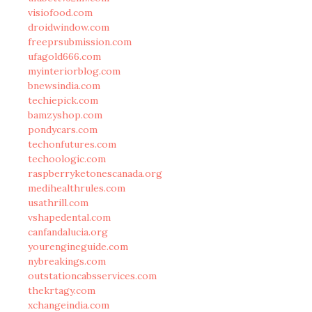
visiofood.com
droidwindow.com
freeprsubmission.com
ufagold666.com
myinteriorblog.com
bnewsindia.com
techiepick.com
bamzyshop.com
pondycars.com
techonfutures.com
techoologic.com
raspberryketonescanada.org
medihealthrules.com
usathrill.com
vshapedental.com
canfandalucia.org
yourengineguide.com
nybreakings.com
outstationcabsservices.com
thekrtagy.com
xchangeindia.com