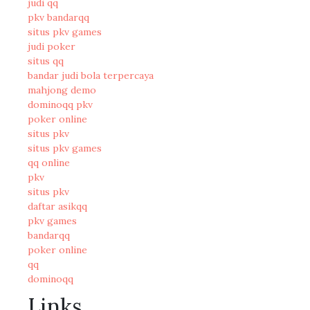
judi qq
pkv bandarqq
situs pkv games
judi poker
situs qq
bandar judi bola terpercaya
mahjong demo
dominoqq pkv
poker online
situs pkv
situs pkv games
qq online
pkv
situs pkv
daftar asikqq
pkv games
bandarqq
poker online
qq
dominoqq
Links