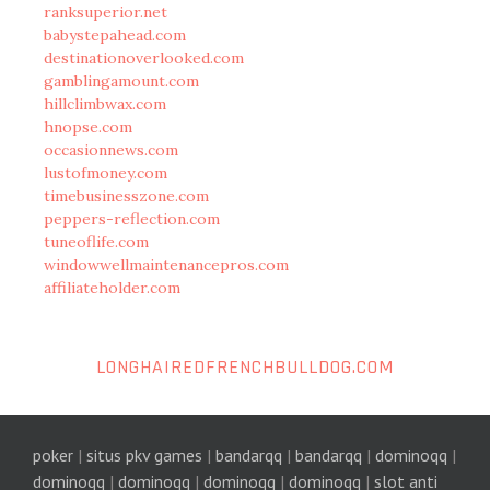
ranksuperior.net
babystepahead.com
destinationoverlooked.com
gamblingamount.com
hillclimbwax.com
hnopse.com
occasionnews.com
lustofmoney.com
timebusinesszone.com
peppers-reflection.com
tuneoflife.com
windowwellmaintenancepros.com
affiliateholder.com
LONGHAIREDFRENCHBULLDOG.COM
poker
|
situs pkv games
|
bandarqq
|
bandarqq
|
dominoqq
|
dominoqq
|
dominoqq
|
dominoqq
|
dominoqq
|
slot anti