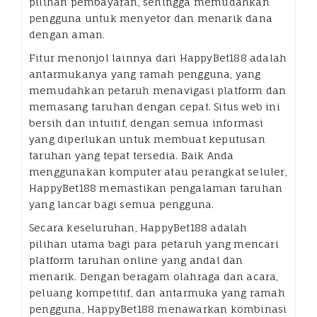
pilihan pembayaran, sehingga memudahkan
pengguna untuk menyetor dan menarik dana
dengan aman.
Fitur menonjol lainnya dari HappyBet188 adalah
antarmukanya yang ramah pengguna, yang
memudahkan petaruh menavigasi platform dan
memasang taruhan dengan cepat. Situs web ini
bersih dan intuitif, dengan semua informasi
yang diperlukan untuk membuat keputusan
taruhan yang tepat tersedia. Baik Anda
menggunakan komputer atau perangkat seluler,
HappyBet188 memastikan pengalaman taruhan
yang lancar bagi semua pengguna.
Secara keseluruhan, HappyBet188 adalah
pilihan utama bagi para petaruh yang mencari
platform taruhan online yang andal dan
menarik. Dengan beragam olahraga dan acara,
peluang kompetitif, dan antarmuka yang ramah
pengguna, HappyBet188 menawarkan kombinasi