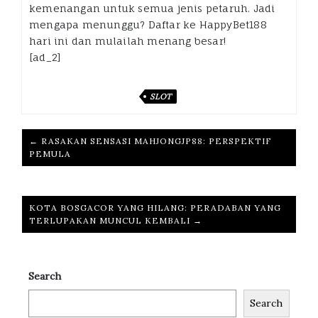
kemenangan untuk semua jenis petaruh. Jadi
mengapa menunggu? Daftar ke HappyBet188
hari ini dan mulailah menang besar!
[ad_2]
SLOT
← RASAKAN SENSASI MAHJONGJP88: PERSPEKTIF
PEMULA
KOTA BOSGACOR YANG HILANG: PERADABAN YANG
TERLUPAKAN MUNCUL KEMBALI →
Search
Search