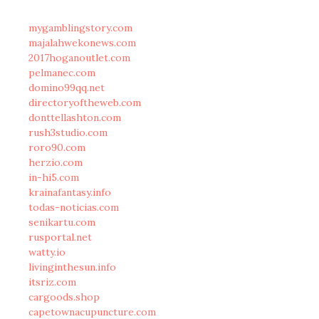
mygamblingstory.com
majalahwekonews.com
2017hoganoutlet.com
pelmanec.com
domino99qq.net
directoryoftheweb.com
donttellashton.com
rush3studio.com
roro90.com
herzio.com
in-hi5.com
krainafantasy.info
todas-noticias.com
senikartu.com
rusportal.net
watty.io
livinginthesun.info
itsriz.com
cargoods.shop
capetownacupuncture.com