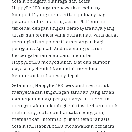
Selain beragam olahraga dan acara,
HappyBet188 juga menawarkan peluang
kompetitif yang memberikan peluang bagi
petaruh untuk menang besar. Platform ini
terkenal dengan tingkat pembayarannya yang
tinggi dan promosi yang murah hati, yang dapat
meningkatkan potensi kemenangan bagi
pengguna. Apakah Anda seorang petaruh
berpengalaman atau baru memulai,
HappyBet188 menyediakan alat dan sumber
daya yang dibutuhkan untuk membuat
keputusan taruhan yang tepat.
Selain itu, HappyBet188 berkomitmen untuk
menyediakan lingkungan taruhan yang aman
dan terjamin bagi penggunanya. Platform ini
menggunakan teknologi enkripsi terbaru untuk
melindungi data dan transaksi pengguna,
memastikan informasi pribadi tetap rahasia.
Selain itu, HappyBet188 menawarkan beragam