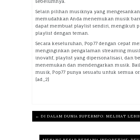
sebelumnya.
Selain pilihan musiknya yang mengesankan,
memudahkan Anda menemukan musik baru da
dapat membuat playlist sendiri, mengikuti 
playlist dengan teman.
Secara keseluruhan, Pop77 dengan cepat men
menginginkan pengalaman streaming musik y
inovatif, playlist yang dipersonalisasi, dan
menemukan dan mendengarkan musik. Baik 
musik, Pop77 punya sesuatu untuk semua or
[ad_2]
← DI DALAM DUNIA SUPERMPO: MELIHAT LEB
MENANG BESAR BERSAMA INDOBET365: REV