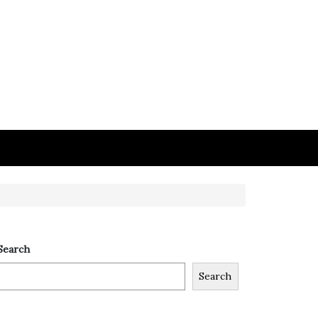
Search
Search