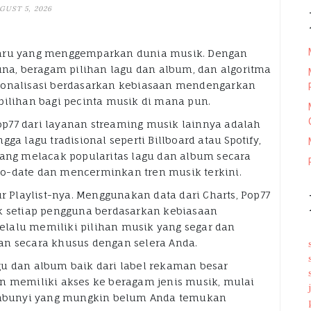
GUST 5, 2026
baru yang menggemparkan dunia musik. Dengan
a, beragam pilihan lagu dan album, dan algoritma
rsonalisasi berdasarkan kebiasaan mendengarkan
pilihan bagi pecinta musik di mana pun.
p77 dari layanan streaming musik lainnya adalah
ga lagu tradisional seperti Billboard atau Spotify,
yang melacak popularitas lagu dan album secara
p-to-date dan mencerminkan tren musik terkini.
Playlist-nya. Menggunakan data dari Charts, Pop77
uk setiap pengguna berdasarkan kebiasaan
lalu memiliki pilihan musik yang segar dan
an secara khusus dengan selera Anda.
gu dan album baik dari label rekaman besar
n memiliki akses ke beragam jenis musik, mulai
sembunyi yang mungkin belum Anda temukan