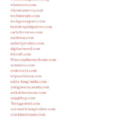
whatszow.com
ehomeamerca.com
techintendo.com
techgreenpure.com
bestdropshipstore.com
cartelreviews.com
surfsway.com
nailartproduct.com
digitactseed.com
lvlcraft.com
90secondmoneyloans.com
xenmicro.com
rodrovers.com
tripssolution.com
satta-king-india.com
yukigassencanada.com
articlehorizone.com
yuqqbbzp.com
7betagents6.com
coronavirusuptodate.com
crackinstreams.com