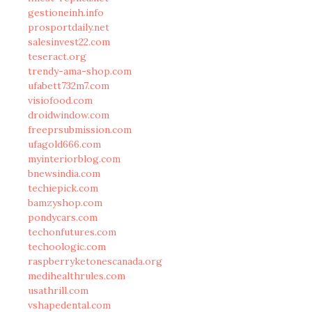
gestioneinh.info
prosportdaily.net
salesinvest22.com
teseract.org
trendy-ama-shop.com
ufabett732m7.com
visiofood.com
droidwindow.com
freeprsubmission.com
ufagold666.com
myinteriorblog.com
bnewsindia.com
techiepick.com
bamzyshop.com
pondycars.com
techonfutures.com
techoologic.com
raspberryketonescanada.org
medihealthrules.com
usathrill.com
vshapedental.com