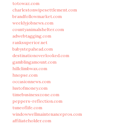
totowaz.com
charlestonwipesettlement.com
brandfollowmarket.com
weeklyjobnews.com
countyanimalshelter.com
adwebtagging.com
ranksuperior.net
babystepahead.com
destinationoverlooked.com
gamblingamount.com
hillclimbwax.com
hnopse.com
occasionnews.com
lustofmoney.com
timebusinesszone.com
peppers-reflection.com
tuneoflife.com
windowwellmaintenancepros.com
affiliateholder.com