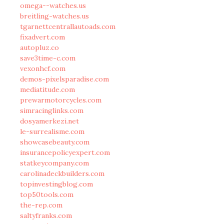
omega--watches.us
breitling-watches.us
tgarnettcentrallautoads.com
fixadvert.com
autopluz.co
save3time-c.com
vexonhcf.com
demos-pixelsparadise.com
mediatitude.com
prewarmotorcycles.com
simracinglinks.com
dosyamerkezi.net
le-surrealisme.com
showcasebeauty.com
insurancepolicyexpert.com
statkeycompany.com
carolinadeckbuilders.com
topinvestingblog.com
top50tools.com
the-rep.com
saltyfranks.com