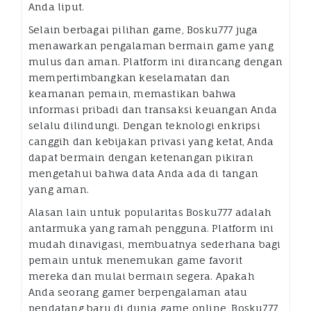
Anda liput.
Selain berbagai pilihan game, Bosku777 juga
menawarkan pengalaman bermain game yang
mulus dan aman. Platform ini dirancang dengan
mempertimbangkan keselamatan dan
keamanan pemain, memastikan bahwa
informasi pribadi dan transaksi keuangan Anda
selalu dilindungi. Dengan teknologi enkripsi
canggih dan kebijakan privasi yang ketat, Anda
dapat bermain dengan ketenangan pikiran
mengetahui bahwa data Anda ada di tangan
yang aman.
Alasan lain untuk popularitas Bosku777 adalah
antarmuka yang ramah pengguna. Platform ini
mudah dinavigasi, membuatnya sederhana bagi
pemain untuk menemukan game favorit
mereka dan mulai bermain segera. Apakah
Anda seorang gamer berpengalaman atau
pendatang baru di dunia game online, Bosku777