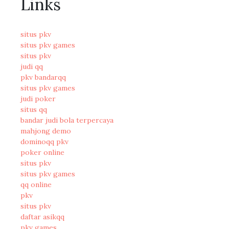
Links
situs pkv
situs pkv games
situs pkv
judi qq
pkv bandarqq
situs pkv games
judi poker
situs qq
bandar judi bola terpercaya
mahjong demo
dominoqq pkv
poker online
situs pkv
situs pkv games
qq online
pkv
situs pkv
daftar asikqq
pkv games