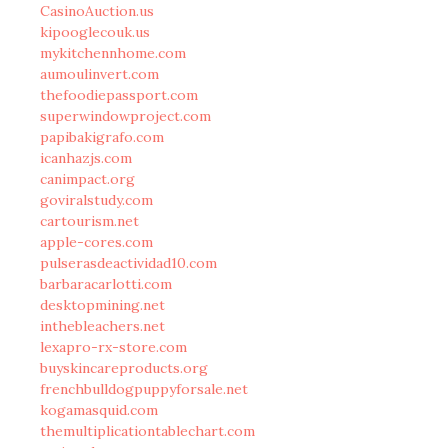
CasinoAuction.us
kipooglecouk.us
mykitchennhome.com
aumoulinvert.com
thefoodiepassport.com
superwindowproject.com
papibakigrafo.com
icanhazjs.com
canimpact.org
goviralstudy.com
cartourism.net
apple-cores.com
pulserasdeactividad10.com
barbaracarlotti.com
desktopmining.net
inthebleachers.net
lexapro-rx-store.com
buyskincareproducts.org
frenchbulldogpuppyforsale.net
kogamasquid.com
themultiplicationtablechart.com