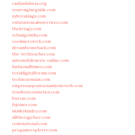
canfandalucia.org
yourengineguide.com
nybreakings.com
outstationcabsservices.com
thekrtagy.com
xchangeindia.com
coolmicrotech.com
dreamhousehack.com
the-techteacher.com
automobilenews-online.com
fashionalltimes.com
totaldigitalforum.com
technoarmaan.com
empresasposicionamientoweb.com
tonybestcosmetics.com
buzznc.com
fxjoiner.com
skinbykindra.com
alltherageface.com
codenational.com
progameexplorer.com