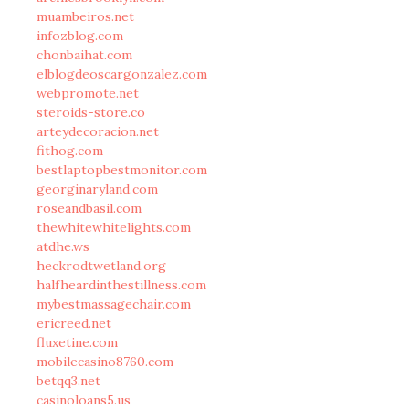
muambeiros.net
infozblog.com
chonbaihat.com
elblogdeoscargonzalez.com
webpromote.net
steroids-store.co
arteydecoracion.net
fithog.com
bestlaptopbestmonitor.com
georginaryland.com
roseandbasil.com
thewhitewhitelights.com
atdhe.ws
heckrodtwetland.org
halfheardinthestillness.com
mybestmassagechair.com
ericreed.net
fluxetine.com
mobilecasino8760.com
betqq3.net
casinoloans5.us