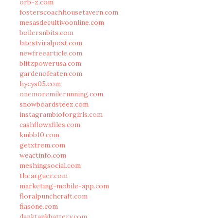
orb-z.com
fosterscoachhousetavern.com
mesasdecultivoonline.com
boilersnbits.com
latestviralpost.com
newfreearticle.com
blitzpowerusa.com
gardenofeaten.com
hycys05.com
onemoremilerunning.com
snowboardsteez.com
instagrambioforgirls.com
cashflowxfiles.com
kmbb10.com
getxtrem.com
weactinfo.com
meshingsocial.com
thearguer.com
marketing-mobile-app.com
floralpunchcraft.com
fiasone.com
danktankbattery.com