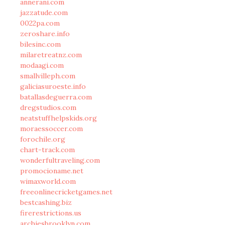
annerani.com
jazzatude.com
0022pa.com
zeroshare.info
bilesinc.com
milaretreatnz.com
modaagi.com
smallvilleph.com
galiciasuroeste.info
batallasdeguerra.com
dregstudios.com
neatstuffhelpskids.org
moraessoccer.com
forochile.org
chart-track.com
wonderfultraveling.com
promocioname.net
wimaxworld.com
freeonlinecricketgames.net
bestcashing.biz
firerestrictions.us
archiesbrooklyn.com