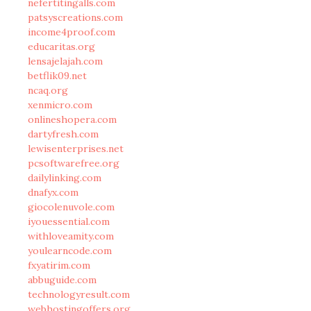
nefertitingalls.com
patsyscreations.com
income4proof.com
educaritas.org
lensajelajah.com
betflik09.net
ncaq.org
xenmicro.com
onlineshopera.com
dartyfresh.com
lewisenterprises.net
pcsoftwarefree.org
dailylinking.com
dnafyx.com
giocolenuvole.com
iyouessential.com
withloveamity.com
youlearncode.com
fxyatirim.com
abbuguide.com
technologyresult.com
webhostingoffers.org