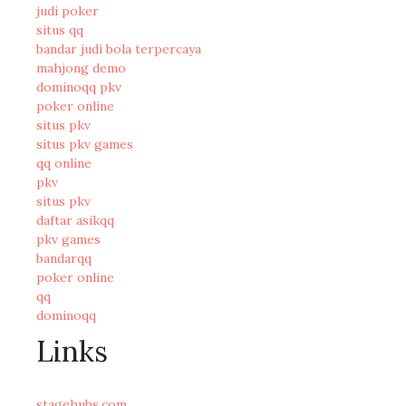
judi poker
situs qq
bandar judi bola terpercaya
mahjong demo
dominoqq pkv
poker online
situs pkv
situs pkv games
qq online
pkv
situs pkv
daftar asikqq
pkv games
bandarqq
poker online
qq
dominoqq
Links
stagehubs.com