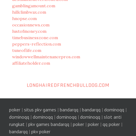
gamblingamount.com
hillclimbwax.com
hnopse.com
occasionnews.com
lustofmoney.com
timebusinesszone.com
peppers-reflection.com
tuneoflife.com
windowwellmaintenancepros.com
affiliateholder.com
LONGHAIREDFRENCHBULLDOG.COM
poker
|
situs pkv games
|
bandarqq
|
bandarqq
|
dominoqq
|
dominoqq
|
dominoqq
|
dominoqq
|
dominoqq
|
slot anti
rungkat
|
pkv games bandarqq
|
poker
|
poker
|
qq poker
|
bandarqq
|
pkv poker