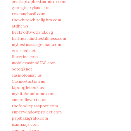
bestlaptopbestmonitor.com
georginaryland.com
roseandbasil.com
thewhitewhitelights.com
atdhe.ws
heckrodtwetland.org
halfheardinthestillness.com
mybestmassagechair.com
ericreed.net
fluxetine.com
mobilecasino8760.com
betqq3.net
casinoloans5.us
CasinoAuction.us
kipooglecouk.us
mykitchennhome.com
aumoulinvert.com
thefoodiepassport.com
superwindowproject.com
papibakigrafo.com
icanhazjs.com
canimpact.org