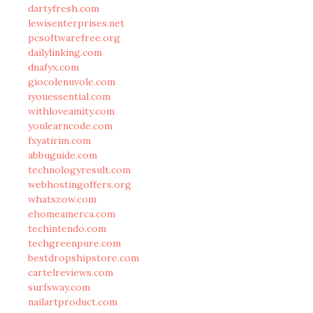
dartyfresh.com
lewisenterprises.net
pcsoftwarefree.org
dailylinking.com
dnafyx.com
giocolenuvole.com
iyouessential.com
withloveamity.com
youlearncode.com
fxyatirim.com
abbuguide.com
technologyresult.com
webhostingoffers.org
whatszow.com
ehomeamerca.com
techintendo.com
techgreenpure.com
bestdropshipstore.com
cartelreviews.com
surfsway.com
nailartproduct.com