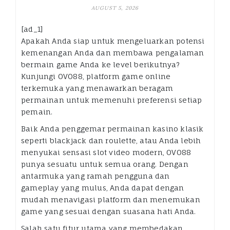
AUGUST 5, 2026
[ad_1]
Apakah Anda siap untuk mengeluarkan potensi
kemenangan Anda dan membawa pengalaman
bermain game Anda ke level berikutnya?
Kunjungi OVO88, platform game online
terkemuka yang menawarkan beragam
permainan untuk memenuhi preferensi setiap
pemain.
Baik Anda penggemar permainan kasino klasik
seperti blackjack dan roulette, atau Anda lebih
menyukai sensasi slot video modern, OVO88
punya sesuatu untuk semua orang. Dengan
antarmuka yang ramah pengguna dan
gameplay yang mulus, Anda dapat dengan
mudah menavigasi platform dan menemukan
game yang sesuai dengan suasana hati Anda.
Salah satu fitur utama yang membedakan