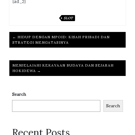
[ad_2]
SLOT
← HIDUP DENGAN MPOID: KISAH PRIBADI DAN
STRATEGI MENGATASINYA
MENJELAJAHI KEKAYAAN BUDAYA DAN SEJARAH
HOKIDEWA →
Search
Search
Recent Posts