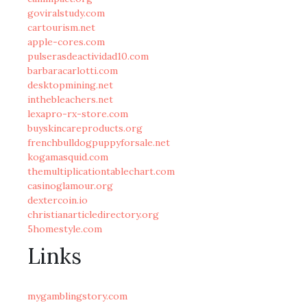
goviralstudy.com
cartourism.net
apple-cores.com
pulserasdeactividad10.com
barbaracarlotti.com
desktopmining.net
inthebleachers.net
lexapro-rx-store.com
buyskincareproducts.org
frenchbulldogpuppyforsale.net
kogamasquid.com
themultiplicationtablechart.com
casinoglamour.org
dextercoin.io
christianarticledirectory.org
5homestyle.com
Links
mygamblingstory.com