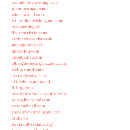
wonderfultraveling.com
promocioname.net
wimaxworld.com
freeonlinecricketgames.net
bestcashing.biz
firerestrictions.us
archiesbrooklyn.com
muambeiros.net
infozblog.com
chonbaihat.com
elblogdeoscargonzalez.com
webpromote.net
steroids-store.co
arteydecoracion.net
fithog.com
bestlaptopbestmonitor.com
georginaryland.com
roseandbasil.com
thewhitewhitelights.com
atdhe.ws
heckrodtwetland.org