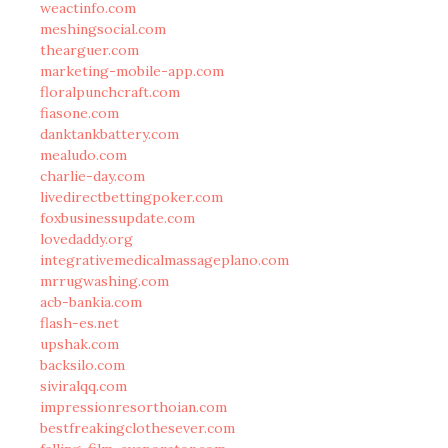
weactinfo.com
meshingsocial.com
thearguer.com
marketing-mobile-app.com
floralpunchcraft.com
fiasone.com
danktankbattery.com
mealudo.com
charlie-day.com
livedirectbettingpoker.com
foxbusinessupdate.com
lovedaddy.org
integrativemedicalmassageplano.com
mrrugwashing.com
acb-bankia.com
flash-es.net
upshak.com
backsilo.com
siviralqq.com
impressionresorthoian.com
bestfreakingclothesever.com