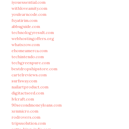
iyouessential.com
withloveamity.com
youlearncode.com
fxyatirim.com
abbuguide.com
technologyresult.com
webhostingoffers.org
whatszow.com
ehomeamerca.com
techintendo.com
techgreenpure.com
bestdropshipstore.com
cartelreviews.com
surfsway.com
nailartproduct.com
digitactseed.com
lvlcraft.com
90secondmoneyloans.com
xenmicro.com
rodrovers.com
tripssolution.com