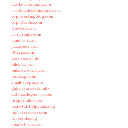
statkeycompany.com
carolinadeckbuilders.com
topinvestingblog.com
top50tools.com
the-rep.com
saltyfranks.com
annerani.com
jazzatude.com
0022pa.com
zeroshare.info
bilesinc.com
milaretreatnz.com
modaagi.com
smallvilleph.com
galiciasuroeste.info
batallasdeguerra.com
dregstudios.com
neatstuffhelpskids.org
moraessoccer.com
forochile.org
chart-track.com