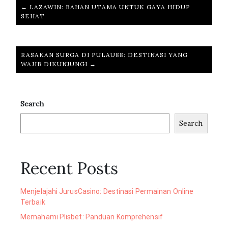
← LAZAWIN: BAHAN UTAMA UNTUK GAYA HIDUP
SEHAT
RASAKAN SURGA DI PULAU88: DESTINASI YANG
WAJIB DIKUNJUNGI →
Search
Search
Recent Posts
Menjelajahi JurusCasino: Destinasi Permainan Online
Terbaik
Memahami Plisbet: Panduan Komprehensif