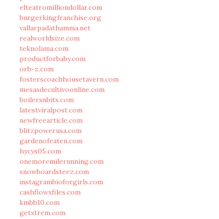
elteatromilliondollar.com
burgerkingfranchise.org
vallarpadathamma.net
realworldsize.com
teknolama.com
productforbaby.com
orb-z.com
fosterscoachhousetavern.com
mesasdecultivoonline.com
boilersnbits.com
latestviralpost.com
newfreearticle.com
blitzpowerusa.com
gardenofeaten.com
hycys05.com
onemoremilerunning.com
snowboardsteez.com
instagrambioforgirls.com
cashflowxfiles.com
kmbb10.com
getxtrem.com