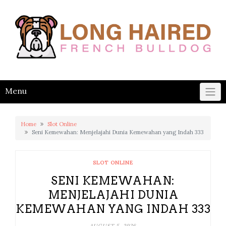
Skip
to
content
Menu
Home
Slot Online
Seni Kemewahan: Menjelajahi Dunia Kemewahan yang Indah 333
SLOT ONLINE
SENI KEMEWAHAN:
MENJELAJAHI DUNIA
KEMEWAHAN YANG INDAH 333
AUGUST 5, 2026