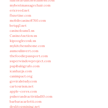
halfheardinthestillness.com
mybestmassagechair.com
ericreed.net
fluxetine.com
mobilecasino8760.com
betqq3.net
casinoloans5.us
CasinoAuction.us
kipooglecouk.us
mykitchennhome.com
aumoulinvert.com
thefoodiepassport.com
superwindowproject.com
papibakigrafo.com
icanhazjs.com
canimpact.org
goviralstudy.com
cartourism.net
apple-cores.com
pulserasdeactividad10.com
barbaracarlotti.com
desktopmining.net