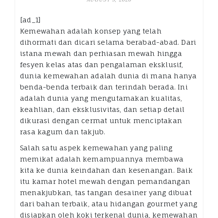
[ad_1]
Kemewahan adalah konsep yang telah
dihormati dan dicari selama berabad-abad. Dari
istana mewah dan perhiasan mewah hingga
fesyen kelas atas dan pengalaman eksklusif,
dunia kemewahan adalah dunia di mana hanya
benda-benda terbaik dan terindah berada. Ini
adalah dunia yang mengutamakan kualitas,
keahlian, dan eksklusivitas, dan setiap detail
dikurasi dengan cermat untuk menciptakan
rasa kagum dan takjub.
Salah satu aspek kemewahan yang paling
memikat adalah kemampuannya membawa
kita ke dunia keindahan dan kesenangan. Baik
itu kamar hotel mewah dengan pemandangan
menakjubkan, tas tangan desainer yang dibuat
dari bahan terbaik, atau hidangan gourmet yang
disiapkan oleh koki terkenal dunia, kemewahan