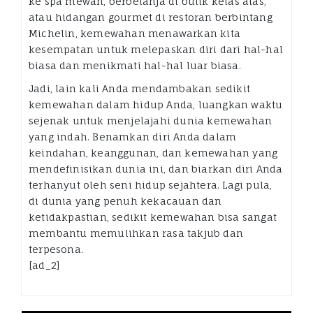
ke spa mewah, berbelanja di butik kelas atas,
atau hidangan gourmet di restoran berbintang
Michelin, kemewahan menawarkan kita
kesempatan untuk melepaskan diri dari hal-hal
biasa dan menikmati hal-hal luar biasa.
Jadi, lain kali Anda mendambakan sedikit
kemewahan dalam hidup Anda, luangkan waktu
sejenak untuk menjelajahi dunia kemewahan
yang indah. Benamkan diri Anda dalam
keindahan, keanggunan, dan kemewahan yang
mendefinisikan dunia ini, dan biarkan diri Anda
terhanyut oleh seni hidup sejahtera. Lagi pula,
di dunia yang penuh kekacauan dan
ketidakpastian, sedikit kemewahan bisa sangat
membantu memulihkan rasa takjub dan
terpesona.
[ad_2]