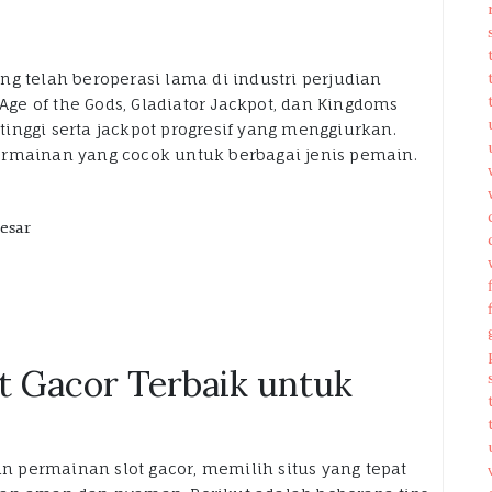
g telah beroperasi lama di industri perjudian
 Age of the Gods, Gladiator Jackpot, dan Kingdoms
inggi serta jackpot progresif yang menggiurkan.
ermainan yang cocok untuk berbagai jenis pemain.
esar
ot Gacor Terbaik untuk
 permainan slot gacor, memilih situs yang tepat