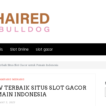
is
Slot Online
slot gacor
rbaik Situs Slot Gacor untuk Pemain Indonesia
GAMPANG MENANG
W TERBAIK SITUS SLOT GACOR
AIN INDONESIA
MAY 5, 2025