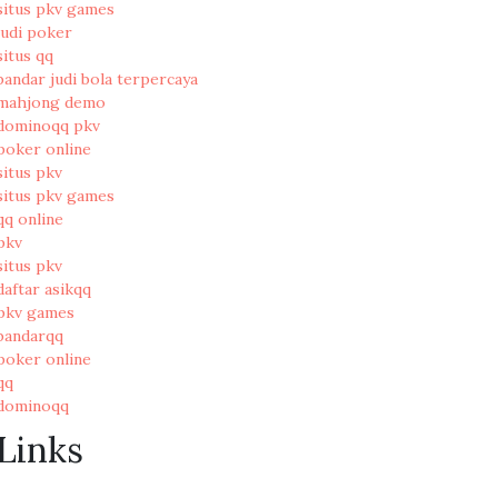
situs pkv games
judi poker
situs qq
bandar judi bola terpercaya
mahjong demo
dominoqq pkv
poker online
situs pkv
situs pkv games
qq online
pkv
situs pkv
daftar asikqq
pkv games
bandarqq
poker online
qq
dominoqq
Links